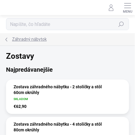
Prejsť
na
obsah
Hľadať
Záhradný nábytok
Zostavy
Najpredávanejšie
Zostava záhradného nábytku - 2 stoličky a stôl
60cm okrúhly
SKLADOM
€62,90
Zostava záhradného nábytku - 4 stoličky a stôl
80cm okrúhly