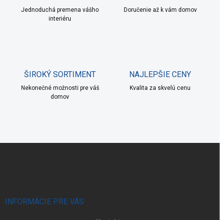
i
Jednoduchá premena vášho
e
Doručenie až k vám domov
interiéru
p
r
v
k
y
v
ŠIROKÝ SORTIMENT
NAJLEPŠIE CENY
ý
p
Nekonečné možnosti pre váš
Kvalita za skvelú cenu
i
domov
s
u
Z
á
p
ä
t
i
INFORMÁCIE PRE VÁS
e