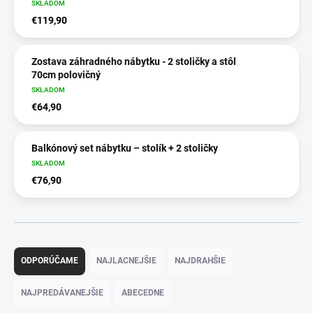
SKLADOM
€119,90
Zostava záhradného nábytku - 2 stoličky a stôl
70cm polovičný
SKLADOM
€64,90
Balkónový set nábytku – stolík + 2 stoličky
SKLADOM
€76,90
R
a
ODPORÚČAME
NAJLACNEJŠIE
NAJDRAHŠIE
d
e
NAJPREDÁVANEJŠIE
ABECEDNE
n