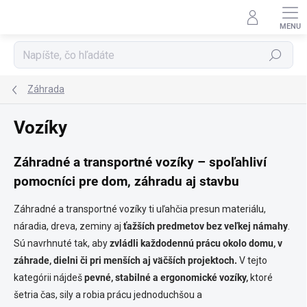
Prejsť
na
obsah
Hľadať
Záhrada
Vozíky
Záhradné a transportné vozíky – spoľahliví
pomocníci pre dom, záhradu aj stavbu
Záhradné a transportné vozíky ti uľahčia presun materiálu,
náradia, dreva, zeminy aj
ťažších predmetov bez veľkej námahy
.
Sú navrhnuté tak, aby
zvládli každodennú prácu okolo domu, v
záhrade, dielni či pri menších aj väčších projektoch.
V tejto
kategórii nájdeš
pevné, stabilné a ergonomické vozíky,
ktoré
šetria čas, sily a robia prácu jednoduchšou a