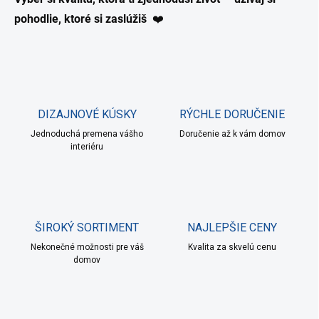
á
pohodlie, ktoré si zaslúžiš
❤️
d
a
c
i
e
p
r
DIZAJNOVÉ KÚSKY
RÝCHLE DORUČENIE
v
k
Jednoduchá premena vášho
Doručenie až k vám domov
y
interiéru
v
ý
p
i
s
u
ŠIROKÝ SORTIMENT
NAJLEPŠIE CENY
Nekonečné možnosti pre váš
Kvalita za skvelú cenu
domov