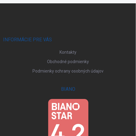
Z
á
p
ä
t
i
INFORMÁCIE PRE VÁS
e
Kontakty
Obchodné podmienky
Podmienky ochrany osobných údajov
BIANO