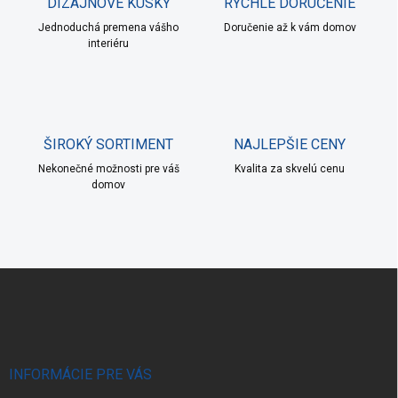
DIZAJNOVÉ KÚSKY
RÝCHLE DORUČENIE
ý
p
Jednoduchá premena vášho
Doručenie až k vám domov
i
interiéru
s
u
ŠIROKÝ SORTIMENT
NAJLEPŠIE CENY
Nekonečné možnosti pre váš
Kvalita za skvelú cenu
domov
Z
á
p
ä
t
i
INFORMÁCIE PRE VÁS
e