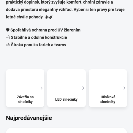
praktický doplnok, ktorý zvyšuje komfort, chráni zdravie a
dodáva priestoru elegantný vzhľad. Vyber si ten pravý pre tvoje
letné chvíle pohody. ☀️🌿
🛡️
Spoľahlivá ochrana pred UV žiarením
💨
Stabilné a odolné konštrukcie
🎨
Široká ponuka farieb a tvarov
Závažia na
Hliníkové
LED slnečníky
slnečníky
slnečníky
Najpredávanejšie