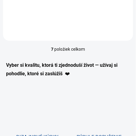
Záhradný slnečník s límcom s priemerom 300 cm, ideálny na
použitie v záhrade alebo na terase.
7
položiek celkom
O
v
l
Vyber si kvalitu, ktorá ti zjednoduší život — užívaj si
á
pohodlie, ktoré si zaslúžiš
❤️
d
a
c
i
e
p
r
v
k
y
v