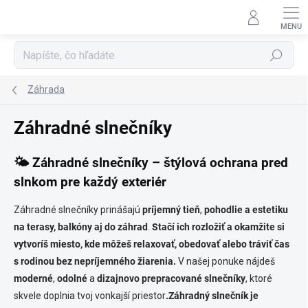
Prejsť
na
obsah
Hľadať
Záhrada
Záhradné slnečníky
🌤️
Záhradné slnečníky – štýlová ochrana pred
slnkom pre každý exteriér
Záhradné slnečníky prinášajú
príjemný tieň
,
pohodlie a estetiku
na terasy, balkóny aj do záhrad
.
Stačí ich rozložiť a okamžite si
vytvoríš miesto, kde môžeš relaxovať, obedovať alebo tráviť čas
s rodinou bez nepríjemného žiarenia.
V našej ponuke nájdeš
moderné
,
odolné
a
dizajnovo
prepracované
slnečníky
, ktoré
skvele doplnia tvoj vonkajší priestor
.Záhradný slnečník je