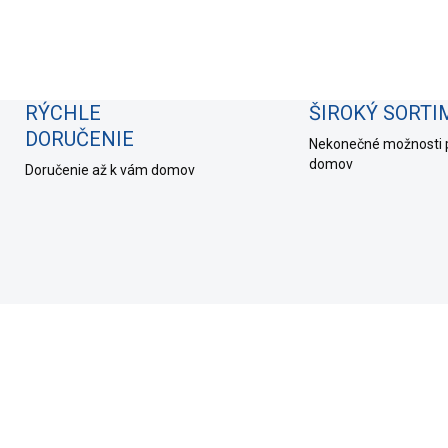
RÝCHLE
ŠIROKÝ SORT
DORUČENIE
Nekonečné možnosti 
domov
Doručenie až k vám domov
O