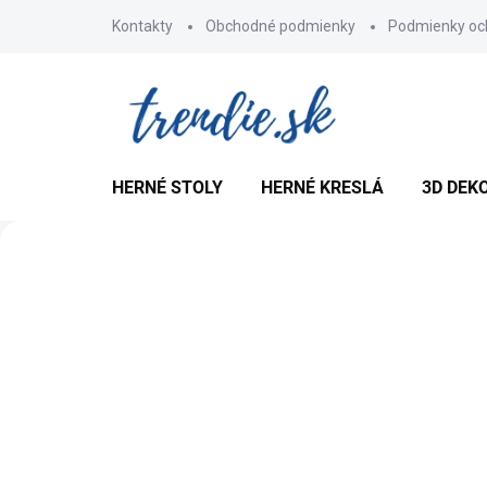
Prejsť
Kontakty
Obchodné podmienky
Podmienky oc
na
obsah
HERNÉ STOLY
HERNÉ KRESLÁ
3D DEK
V
i
Predchádzajúce
t
a
j
t
e
v
n