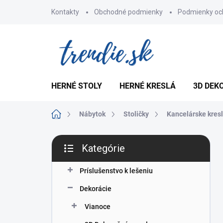
Prejsť
Kontakty
Obchodné podmienky
Podmienky oc
na
obsah
HERNÉ STOLY
HERNÉ KRESLÁ
3D DEK
Domov
Nábytok
Stoličky
Kancelárske kres
B
Kategórie
o
Preskočiť
č
kategórie
n
Príslušenstvo k lešeniu
ý
Dekorácie
p
a
Vianoce
n