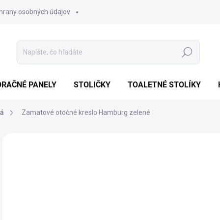
hrany osobných údajov
Hľadať
ORAČNÉ PANELY
STOLIČKY
TOALETNÉ STOLÍKY
lá
Zamatové otočné kreslo Hamburg zelené
1 hodnotenie
Podrobnosti hodnotenia
ZNAČKA:
T
AKCIA
NOVINKA
TIP
€
Jedn
SK
cena