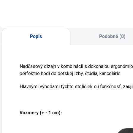
dizajnom v
kombinácii s
d
kombinácii s
dokonalou
k
dokonalou
ergonómiou.
d
ergonómiou.
e
Popis
Podobné (8)
Nadčasový dizajn v kombinácii s dokonalou ergonómio
perfektne hodí do detskej izby, štúdia, kancelárie.
Hlavnými výhodami týchto stoličiek sú funkčnosť, zaují
Rozmery (+ - 1 cm):