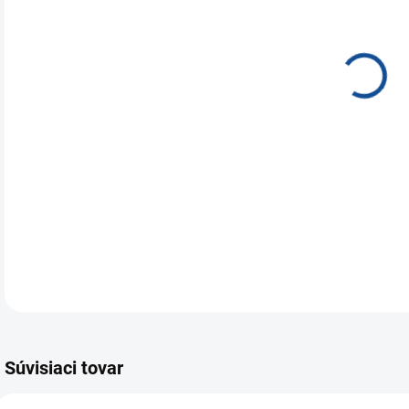
Vel
kom
DETA
Súvisiaci tovar