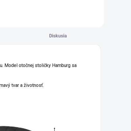
kombinácii s
izajnom v
dokonalou
ombinácii s
ergonómiou
okonalou
rgonómiou.
Diskusia
u. Model otočnej stoličky Hamburg sa
mavý tvar a životnosť.