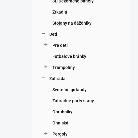
3D Dekoračné panely
e
l
Zrkadlá
Stojany na dáždniky
Deti
Pre deti
Futbalové bránky
Trampolíny
Záhrada
Svetelné girlandy
Záhradné párty stany
Obrubníky
Ohniská
Pergoly