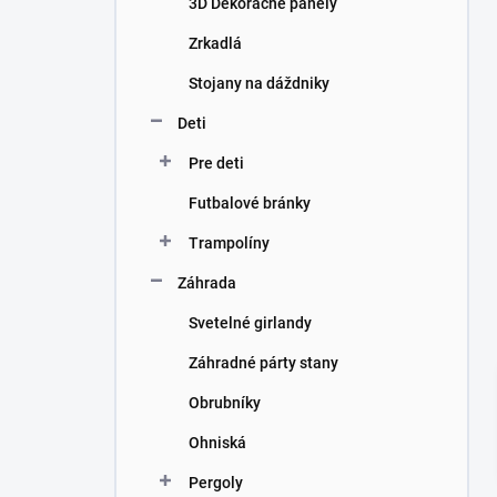
3D Dekoračné panely
e
l
Zrkadlá
Stojany na dáždniky
Deti
Pre deti
Futbalové bránky
Trampolíny
Záhrada
Svetelné girlandy
Záhradné párty stany
Obrubníky
Ohniská
Pergoly