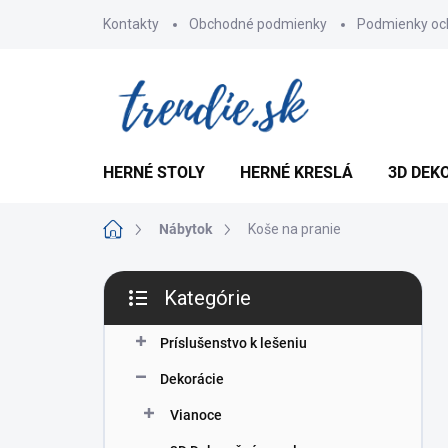
Prejsť
Kontakty
Obchodné podmienky
Podmienky oc
na
obsah
HERNÉ STOLY
HERNÉ KRESLÁ
3D DEK
Domov
Nábytok
Koše na pranie
B
Kategórie
o
Preskočiť
č
kategórie
n
Príslušenstvo k lešeniu
ý
Dekorácie
p
a
Vianoce
n