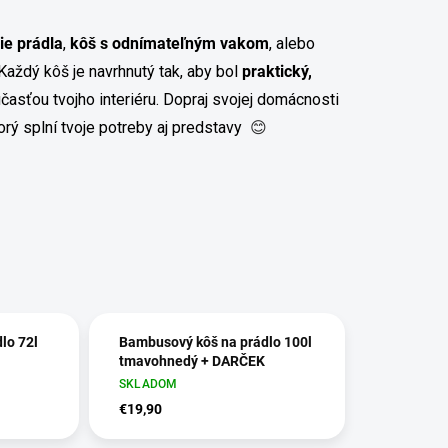
ie prádla
,
kôš s odnímateľným vakom
, alebo
Každý kôš je navrhnutý tak, aby bol
praktický,
časťou tvojho interiéru.
Dopraj svojej domácnosti
torý splní tvoje potreby aj predstavy
😊
lo 72l
Bambusový kôš na prádlo 100l
tmavohnedý + DARČEK
SKLADOM
€19,90