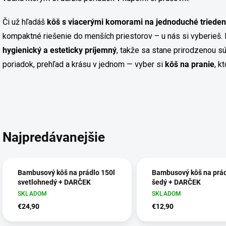
Či už hľadáš
kôš s viacerými komorami na jednoduché trieden
kompaktné riešenie do menších priestorov – u nás si vyberieš. 
hygienický a esteticky príjemný
, takže sa stane prirodzenou sú
poriadok, prehľad a krásu v jednom — vyber si
kôš na pranie
, k
Najpredávanejšie
Bambusový kôš na prádlo 150l
Bambusový kôš na prád
svetlohnedý + DARČEK
šedý + DARČEK
SKLADOM
SKLADOM
€24,90
€12,90