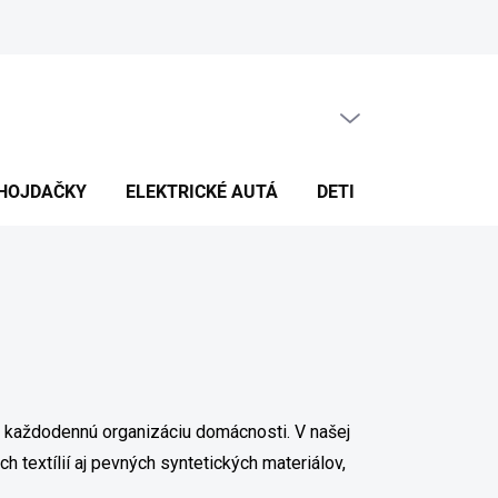
PRÁZDNY KOŠÍK
NÁKUPNÝ
KOŠÍK
HOJDAČKY
ELEKTRICKÉ AUTÁ
DETI
DEKORÁCIE
ia každodennú organizáciu domácnosti. V našej
ch textílií aj pevných syntetických materiálov,