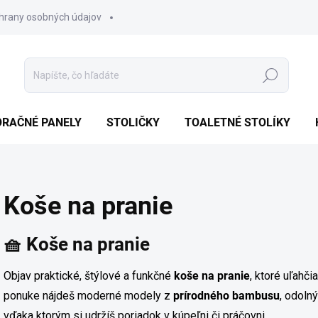
hrany osobných údajov
Hľadať
ORAČNÉ PANELY
STOLIČKY
TOALETNÉ STOLÍKY
Koše na pranie
🧺
Koše na pranie
Objav praktické, štýlové a funkčné
koše na pranie
, ktoré uľahč
ponuke nájdeš moderné modely z
prírodného bambusu
, odolný
vďaka ktorým si udržíš poriadok v kúpeľni či práčovni.