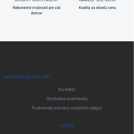
Nekonečné možnosti pre váš
Kvalita za skvelú cenu
domov
Z
á
p
ä
t
i
INFORMÁCIE PRE VÁS
e
Kontakty
Obchodné podmienky
Podmienky ochrany osobných údajov
BIANO