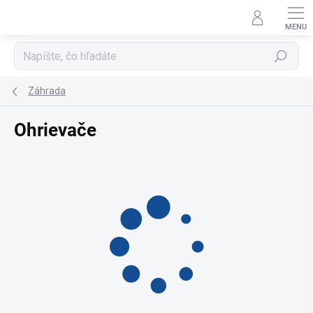
Prejsť
na
obsah
Hľadať
Záhrada
Ohrievače