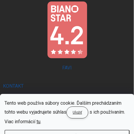
FAVI
KONTAKT
info
@
trendie.sk
Tento web používa súbory cookie. Ďalším prechádzaním
0902 521 357 | PON - PIA 8:00 - 16:00
tohto webu vyjadrujete súhlas
s ich používaním.
Uložiť
0902 521 357 | PON - PIA 8:00 - 16:00
Viac informácií
tu
.