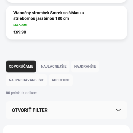
Vianočný stromček Smrek so šiškou a
striebornou jarabinou 180 cm
SKLADOM
€69,90
R
a
ODPORÚČAME
NAJLACNEJŠIE
NAJDRAHŠIE
d
e
NAJPREDÁVANEJŠIE
ABECEDNE
n
i
80
položiek celkom
e
p
OTVORIŤ FILTER
r
o
d
V
u