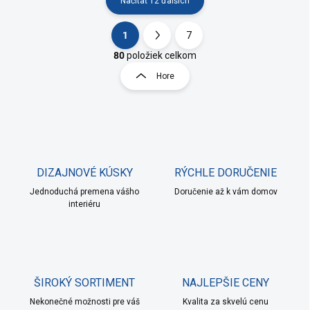
Načítať 12 ďalších
1
7
O
S
v
t
80
položiek celkom
l
r
Hore
á
á
d
n
a
k
c
o
i
e
v
p
a
r
DIZAJNOVÉ KÚSKY
RÝCHLE DORUČENIE
n
v
i
Jednoduchá premena vášho
Doručenie až k vám domov
k
interiéru
e
y
v
ý
p
i
s
ŠIROKÝ SORTIMENT
NAJLEPŠIE CENY
u
Nekonečné možnosti pre váš
Kvalita za skvelú cenu