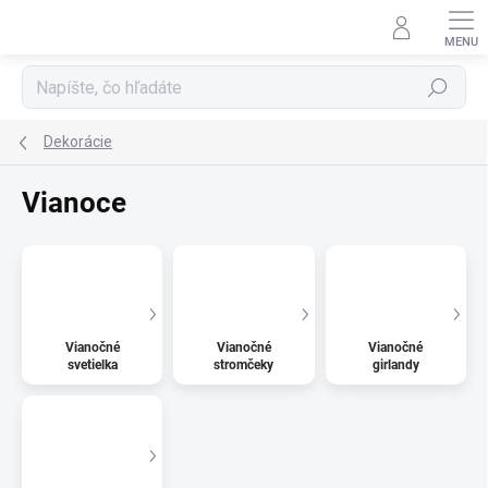
Prejsť
na
obsah
Hľadať
Dekorácie
Vianoce
Vianočné
Vianočné
Vianočné
svetielka
stromčeky
girlandy