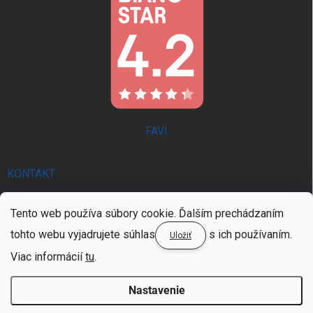
FAVI
KONTAKT
info
@
trendie.sk
Tento web používa súbory cookie. Ďalším prechádzaním
0902 521 357 | PON - PIA 8:00 - 16:00
tohto webu vyjadrujete súhlas
s ich používaním.
Uložiť
0902 521 357 | PON - PIA 8:00 - 16:00
Viac informácií
tu
.
Nastavenie