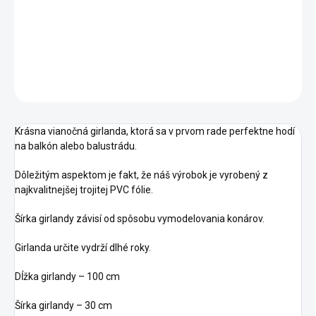
−
+
Pridať do košíka
DETAILNÉ INFORMÁCIE
OPÝTAŤ SA
Krásna vianočná girlanda, ktorá sa v prvom rade perfektne hodí
na balkón alebo balustrádu.
Dôležitým aspektom je fakt, že náš výrobok je vyrobený z
najkvalitnejšej trojitej PVC fólie.
Šírka girlandy závisí od spôsobu vymodelovania konárov.
Girlanda určite vydrží dlhé roky.
Dĺžka girlandy – 100 cm
Šírka girlandy – 30 cm