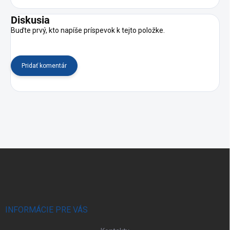
Diskusia
Buďte prvý, kto napíše príspevok k tejto položke.
Pridať komentár
Z
á
p
ä
t
i
INFORMÁCIE PRE VÁS
e