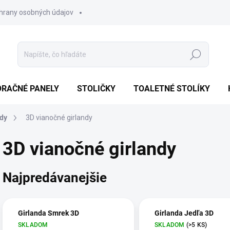
hrany osobných údajov
Hľadať
ORAČNÉ PANELY
STOLIČKY
TOALETNÉ STOLÍKY
ndy
3D vianočné girlandy
3D vianočné girlandy
Najpredávanejšie
Girlanda Smrek 3D
Girlanda Jedľa 3D
SKLADOM
SKLADOM
(>5 KS)