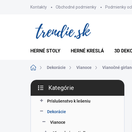
Prejsť
Kontakty
Obchodné podmienky
Podmienky oc
na
obsah
HERNÉ STOLY
HERNÉ KRESLÁ
3D DEK
Domov
Dekorácie
Vianoce
Vianočné girla
B
Kategórie
o
Preskočiť
č
kategórie
n
Príslušenstvo k lešeniu
ý
Dekorácie
p
a
Vianoce
n