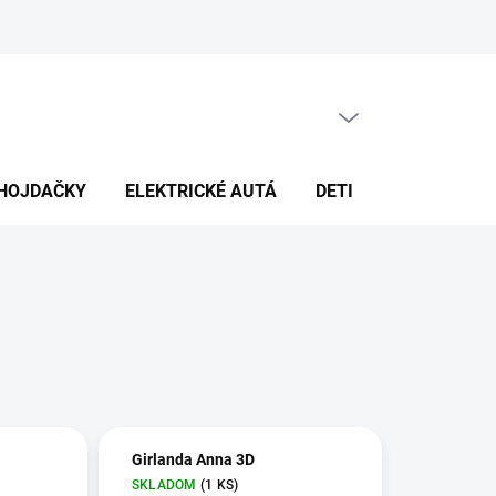
PRÁZDNY KOŠÍK
NÁKUPNÝ
KOŠÍK
HOJDAČKY
ELEKTRICKÉ AUTÁ
DETI
DEKORÁCIE
Girlanda Anna 3D
SKLADOM
(1 KS)