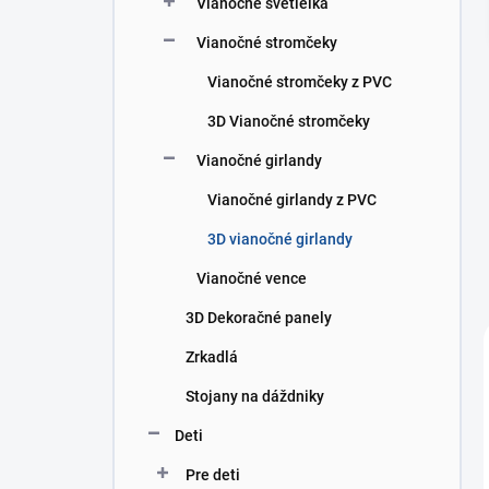
Vianočné svetielka
e
l
Vianočné stromčeky
Vianočné stromčeky z PVC
3D Vianočné stromčeky
Vianočné girlandy
Vianočné girlandy z PVC
3D vianočné girlandy
Vianočné vence
3D Dekoračné panely
Zrkadlá
Stojany na dáždniky
Deti
Pre deti