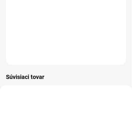
−
+
Pridať do košíka
Velúrová jedálenská stolička s nadčasovým dizajnom v
kombinácii s dokonalou ergonómiou.
DETAILNÉ INFORMÁCIE
OPÝTAŤ SA
Súvisiaci tovar
NOVINKA
NOVINKA
AKCIA
AKCIA
TIP
TIP