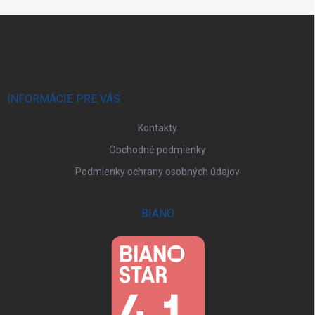
Z
á
p
ä
t
i
INFORMÁCIE PRE VÁS
e
Kontakty
Obchodné podmienky
Podmienky ochrany osobných údajov
BIANO