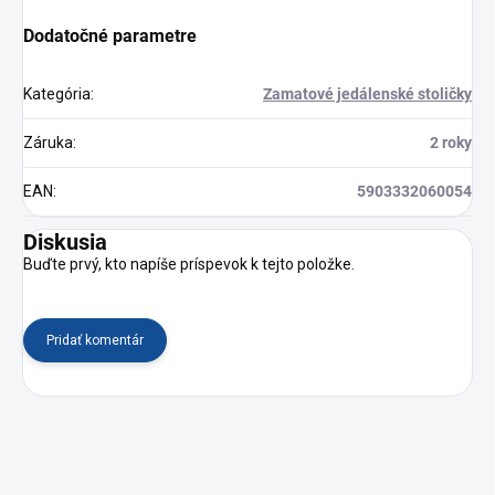
Dodatočné parametre
Kategória
:
Zamatové jedálenské stoličky
Záruka
:
2 roky
EAN
:
5903332060054
Diskusia
Buďte prvý, kto napíše príspevok k tejto položke.
Pridať komentár