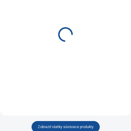
SKLADOM
SKLADOM
(5 KS)
Zamatová stolička
Zamatová stolička
Verona béžová
Vienna modrá
€29,90
€75,90
Do košíka
Do košíka
Velúrová jedálenská
Velúrová stolička s
stolička s nadčasovým
nadčasovým dizajnom v
dizajnom v kombinácii s
kombinácii s dokonalou
dokonalou ergonómiou
.
ergonómiou.
Zobraziť všetky súvisiace produkty