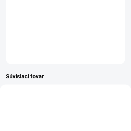
−
+
Pridať do košíka
Velúrová jedálenská stolička s nadčasovým dizajnom v
kombinácii s dokonalou ergonómiou
.
DETAILNÉ INFORMÁCIE
OPÝTAŤ SA
Súvisiaci tovar
NOVINKA
NOVINKA
AKCIA
AKCIA
TIP
TIP