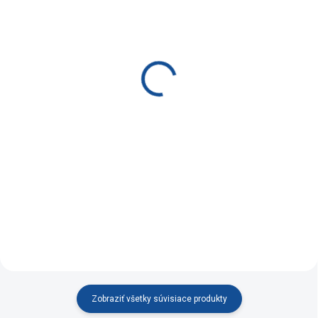
SKLADOM
SKLADOM DO 5 DNÍ
(2 KS)
(4 KS)
Zamatová stolička
Zamatová jedálenská
Warsaw čierna
stolička LYON tmavo sivá
€64,90
€69,90
Do košíka
Do košíka
Elegantná a praktická stolička
Velúrová stolička s
LYON
– dokonalý doplnok vášho
nadčasovým dizajnom v
interiéru! S tmavo sivým
kombinácii s dokonalou
zamatovým poťahom, ľahkou
údržbou a odolnou konštrukciou
ergonómiou.
ponúka nielen štýl, ale aj
pohodlie.
Zobraziť všetky súvisiace produkty