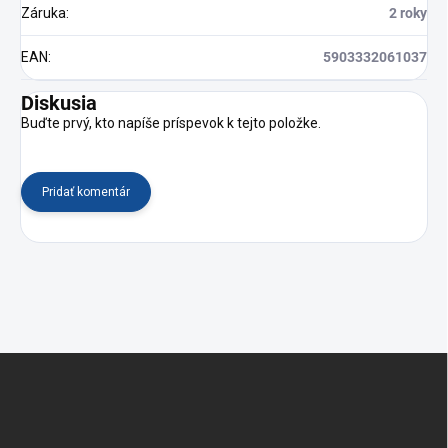
Záruka
:
2 roky
EAN
:
5903332061037
Diskusia
Buďte prvý, kto napíše príspevok k tejto položke.
Pridať komentár
Z
á
p
ä