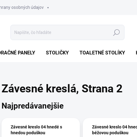
hrany osobných údajov
Hľadať
ORAČNÉ PANELY
STOLIČKY
TOALETNÉ STOLÍKY
Závesné kreslá
, Strana 2
Najpredávanejšie
Závesné kreslo 04 hnedé s
Závesné kreslo 04 hne
hnedou poduškou
béžovou poduškou