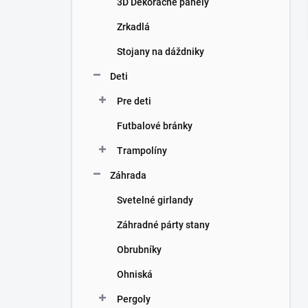
3D Dekoračné panely
e
l
Zrkadlá
Stojany na dáždniky
Deti
Pre deti
Futbalové bránky
Trampolíny
Záhrada
Svetelné girlandy
Záhradné párty stany
Obrubníky
Ohniská
Pergoly