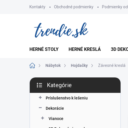
Prejsť
Kontakty
Obchodné podmienky
Podmienky oc
na
obsah
HERNÉ STOLY
HERNÉ KRESLÁ
3D DEK
Domov
Nábytok
Hojdačky
Závesné kreslá
B
Kategórie
o
Preskočiť
č
kategórie
n
Príslušenstvo k lešeniu
ý
Dekorácie
p
a
Vianoce
n