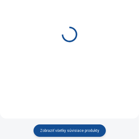
SKLADOM
SKLADOM
(1 KS)
(2 KS)
Zamatová stolička
Zamatová stolička Lima
Barcelona sivá
zelená
€49,90
€49,90
Do košíka
Do košíka
Zamatová jedálenská
Velúrová jedálenská
stolička BARCELONA s
stolička s nadčasovým
nadčasovým dizajnom v
dizajnom v kombinácii s
kombinácii s dokonalou
dokonalou ergonómiou.
ergonómiou.
Zobraziť všetky súvisiace produkty