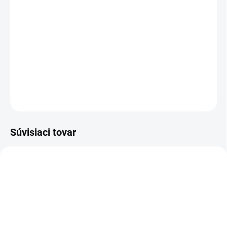
−
+
Pridať do košíka
Velúrová jedálenská stolička s nadčasovým dizajnom v
kombinácii s dokonalou ergonómiou
.
DETAILNÉ INFORMÁCIE
OPÝTAŤ SA
Súvisiaci tovar
NOVINKA
AKCIA
AKCIA
TIP
TIP