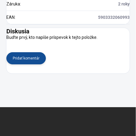
Záruka
:
2 roky
EAN
:
5903332060993
Diskusia
Buďte prvý, kto napíše príspevok k tejto položke.
Pridať komentár
Z
á
p
ä