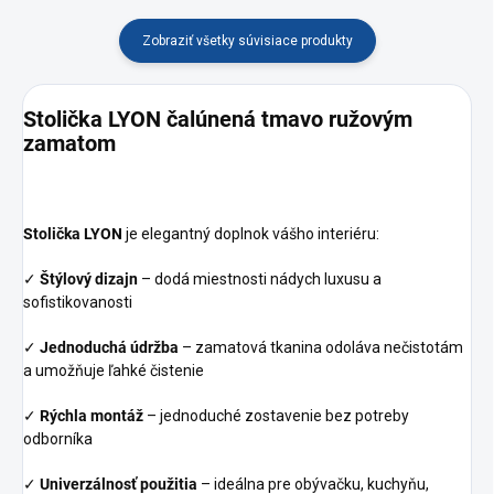
Vďaka prepracovanému
Zobraziť všetky súvisiace produkty
dizajnu je stolička
elegantná, moderná,
funkčná a najmä pohodlná.
Stolička LYON čalúnená tmavo ružovým
zamatom
Stolička LYON
je elegantný doplnok vášho interiéru:
✓
Štýlový dizajn
– dodá miestnosti nádych luxusu a
sofistikovanosti
✓
Jednoduchá údržba
– zamatová tkanina odoláva nečistotám
a umožňuje ľahké čistenie
✓
Rýchla montáž
– jednoduché zostavenie bez potreby
odborníka
✓
Univerzálnosť použitia
– ideálna pre obývačku, kuchyňu,