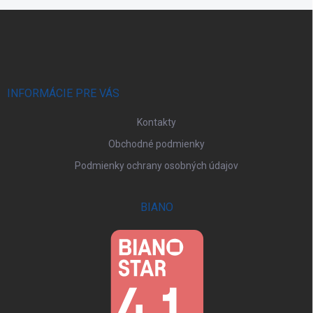
Z
á
p
ä
t
i
INFORMÁCIE PRE VÁS
e
Kontakty
Obchodné podmienky
Podmienky ochrany osobných údajov
BIANO