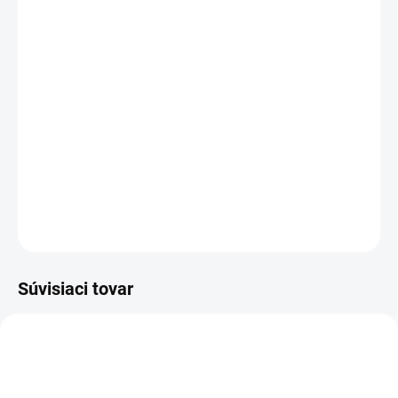
cena:
−
+
Pridať do košíka
Elegantná a praktická stolička LYON
– dokonalý doplnok vášho
interiéru! S tmavo ružovým zamatovým poťahom, ľahkou
údržbou a odolnou konštrukciou ponúka nielen štýl, ale aj
pohodlie.
DETAILNÉ INFORMÁCIE
OPÝTAŤ SA
Súvisiaci tovar
NOVINKA
NOVINKA
AKCIA
AKCIA
TIP
TIP