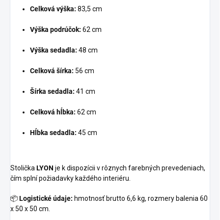
Celková výška:
83,5 cm
Výška podrúčok:
62 cm
Výška sedadla:
48 cm
Celková šírka:
56 cm
Šírka sedadla:
41 cm
Celková hĺbka:
62 cm
Hĺbka sedadla:
45 cm
Stolička
LYON
je k dispozícii v rôznych farebných prevedeniach,
čím splní požiadavky každého interiéru.
📦
Logistické údaje:
hmotnosť brutto 6,6 kg, rozmery balenia 60
x 50 x 50 cm.