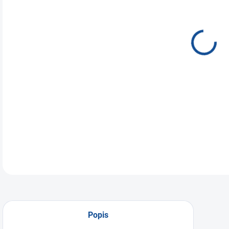
Smre
ihli
je d
DETA
Popis