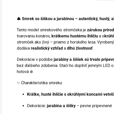
🎄 Smrek so šiškou a jarabinou – autentický, hustý, a
Tento model smrekového stromčeka je
zárukou prirod
tvarovaniu konárov,
krátkemu hustému ihličiu
a o
krúh
stromček ako živý – priamo z horského lesa. Vyrobený
dodáva
realistický vzhľad
a
dlhú životnosť
.
Dekorácie v podobe
jarabiny a šišiek sú trvalo pripe
bez ďalšieho zdobenia. Stačí ho doplniť jemným LED 
hotová ❄️
✨ Charakteristika smreku:
Krátke, husté ihličie s okrúhlymi koncami vetvi
Dekorácie:
jarabina a šišky
– pevne pripevnené