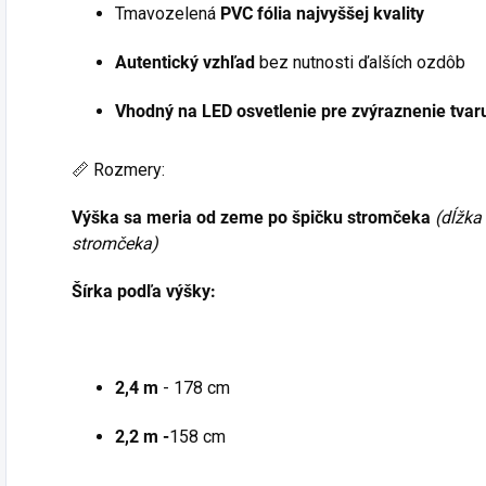
Tmavozelená
PVC fólia najvyššej kvality
Autentický vzhľad
bez nutnosti ďalších ozdôb
Vhodný na LED osvetlenie pre zvýraznenie tvar
📏 Rozmery:
Výška sa meria od zeme po špičku stromčeka
(dĺžka
stromčeka)
Šírka podľa výšky:
2,4 m
- 178 cm
2,2 m -
158 cm