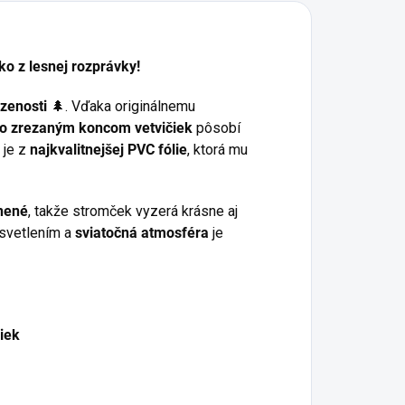
ko z lesnej rozprávky!
zenosti
🌲. Vďaka originálnemu
lo zrezaným koncom
vetvičiek
pôsobí
 je z
najkvalitnejšej PVC fólie
, ktorá mu
vnené
, takže stromček vyzerá krásne aj
osvetlením a
sviatočná atmosféra
je
čiek