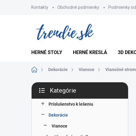
Prejsť
Kontakty
Obchodné podmienky
Podmienky oc
na
obsah
HERNÉ STOLY
HERNÉ KRESLÁ
3D DEK
Domov
Dekorácie
Vianoce
Vianočné strom
B
Kategórie
o
Preskočiť
č
kategórie
n
Príslušenstvo k lešeniu
ý
Dekorácie
p
a
Vianoce
n