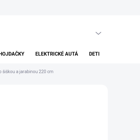
PRÁZDNY KOŠÍK
NÁKUPNÝ
KOŠÍK
HOJDAČKY
ELEKTRICKÉ AUTÁ
DETI
DEKORÁCIE
 šiškou a jarabinou 220 cm
139,90
€79,90
otková
LADOM
(>5 KS)
: