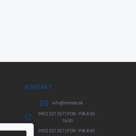
KONTAKT
info
@
trendie.sk
0902 521 357 | PON - PIA 8:00 -
16:00
0902 521 357 | PON - PIA 8:00 -