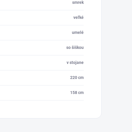
smrek
veľké
umelé
so šiškou
v stojane
220 cm
158 cm