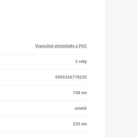
Vianočné stromčeky z PVC
2 roky
5905326778235
158 cm
umelé
220 cm