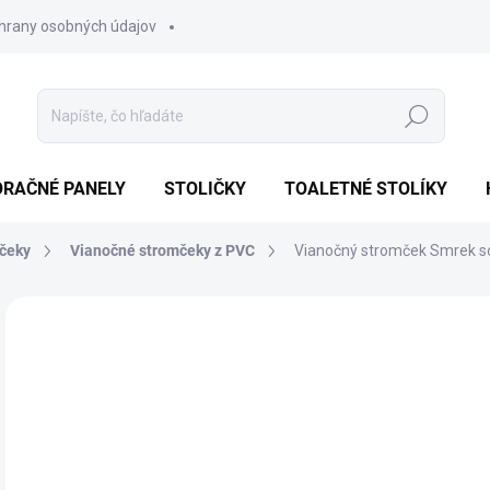
hrany osobných údajov
Hľadať
ORAČNÉ PANELY
STOLIČKY
TOALETNÉ STOLÍKY
čeky
Vianočné stromčeky z PVC
Vianočný stromček Smrek so
7 hodnotení
Podrobnosti hodnotenia
AKCIA
NOVINKA
TIP
€
Jedn
SK
cena