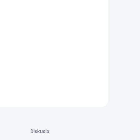
−
+
Pridať do košíka
k ako z horskej rozprávky
– s
jarabinou, šiškami a hustým
čím
, ktoré
dýcha lesom
. Keď sa k tomu
pridá osvetlenie
, tak
oma hotová
sviatočná nálada
ILNÉ INFORMÁCIE
OPÝTAŤ SA
Diskusia