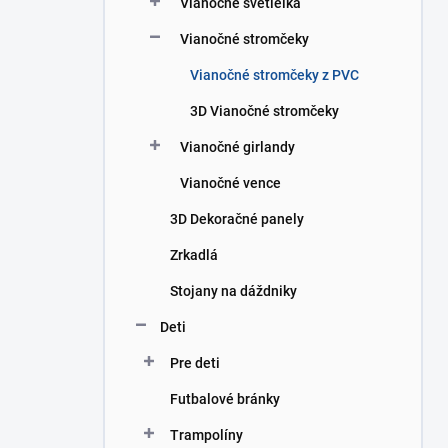
Vianočné svetielka
e
l
Vianočné stromčeky
Vianočné stromčeky z PVC
3D Vianočné stromčeky
Vianočné girlandy
Vianočné vence
3D Dekoračné panely
Zrkadlá
Stojany na dáždniky
Deti
Pre deti
Futbalové bránky
Trampolíny