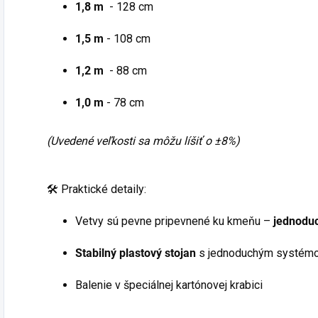
1,8 m
- 128 cm
1,5 m
- 108 cm
1,2 m
- 88 cm
1,0 m
- 78 cm
(Uvedené veľkosti sa môžu líšiť o ±8%)
🛠️ Praktické detaily:
Vetvy sú pevne pripevnené ku kmeňu –
jednoduc
Stabilný plastový stojan
s jednoduchým systémom
Balenie v špeciálnej kartónovej krabici