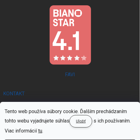
FAVI
KONTAKT
info
@
trendie.sk
Tento web používa súbory cookie. Ďalším prechádzaním
0902 521 357 | PON - PIA 8:00 - 16:00
tohto webu vyjadrujete súhlas
s ich používaním.
Uložiť
0902 521 357 | PON - PIA 8:00 - 16:00
Viac informácií
tu
.