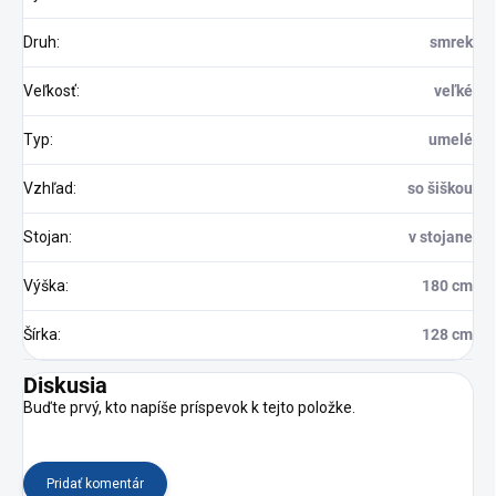
Druh
:
smrek
Veľkosť
:
veľké
Typ
:
umelé
Vzhľad
:
so šiškou
Stojan
:
v stojane
Výška
:
180 cm
Šírka
:
128 cm
Diskusia
Buďte prvý, kto napíše príspevok k tejto položke.
Pridať komentár