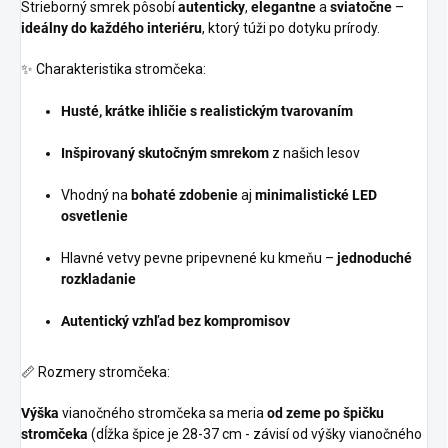
Strieborný smrek pôsobí
autenticky
,
elegantne
a
sviatočne
–
ideálny do každého interiéru
, ktorý túži po dotyku prírody.
✨ Charakteristika stromčeka:
Husté, krátke ihličie s realistickým tvarovaním
Inšpirovaný skutočným smrekom
z našich lesov
Vhodný na
bohaté zdobenie
aj
minimalistické LED
osvetlenie
Hlavné vetvy pevne pripevnené ku kmeňu –
jednoduché
rozkladanie
Autentický vzhľad bez kompromisov
📏 Rozmery stromčeka:
Výška
vianočného stromčeka sa meria
od zeme po špičku
stromčeka
(dĺžka špice je 28-37 cm - závisí od výšky vianočného