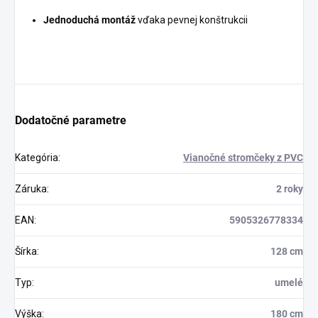
Jednoduchá montáž
vďaka pevnej konštrukcii
Dodatočné parametre
Kategória
:
Vianočné stromčeky z PVC
Záruka
:
2 roky
EAN
:
5905326778334
Šírka
:
128 cm
Typ
:
umelé
Výška
:
180 cm