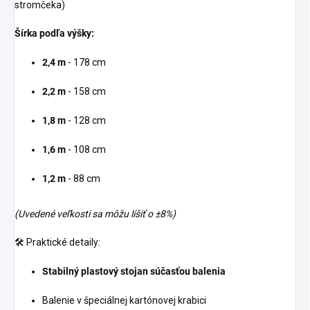
stromčeka)
Šírka podľa výšky:
2,4 m
- 178 cm
2,2 m
- 158 cm
1,8 m
- 128 cm
1,6 m
- 108 cm
1,2 m
- 88 cm
(Uvedené veľkosti sa môžu líšiť o ±8%)
🛠️ Praktické detaily:
Stabilný plastový stojan súčasťou balenia
Balenie v špeciálnej kartónovej krabici