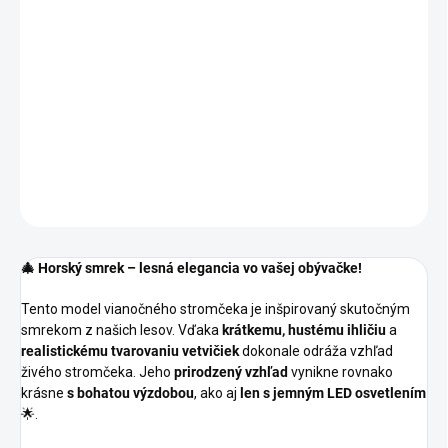
−
+
Pridať do košíka
Hustý smrek s prírodnými šiškami
– ako z horského lesa.
Realistický tvar
,
elegantný vzhľad
a
sviatočná atmosféra bez
námahy
DETAILNÉ INFORMÁCIE
OPÝTAŤ SA
🎄 Horský smrek – lesná elegancia vo vašej obývačke!
Tento model vianočného stromčeka je inšpirovaný skutočným
smrekom z našich lesov. Vďaka
krátkemu, hustému ihličiu
a
realistickému tvarovaniu vetvičiek
dokonale odráža vzhľad
živého stromčeka. Jeho
prirodzený vzhľad
vynikne rovnako
krásne
s bohatou výzdobou
, ako aj
len s jemným LED osvetlením
🌟.