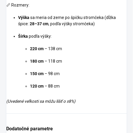
📏 Rozmery:
Výška
sa meria od zeme po špičku stromčeka (dĺžka
špice:
28–37 cm
, podľa výšky stromčeka)
Šírka
podľa výšky:
220 cm
– 138 cm
180 cm
– 118 cm
150 cm
– 98 cm
120 cm
– 88 cm
(Uvedené veľkosti sa môžu líšiť o ±8%)
Dodatočné parametre