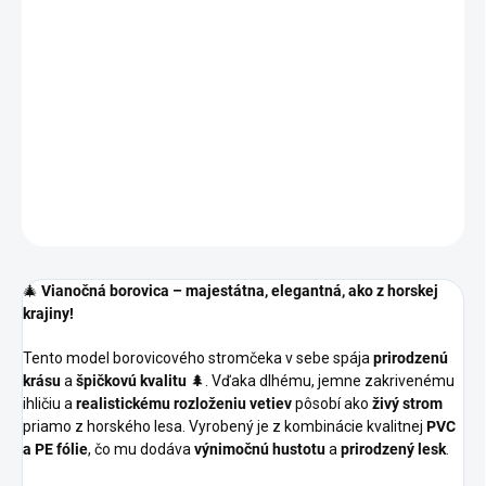
−
+
Pridať do košíka
Borovica s dlhým ihličím a prirodzeným leskom
– ako
živý strom
z horskej krajiny.
Vzdušné vetvičky, dokonalý tvar a sviatočná
elegancia bez námahy
DETAILNÉ INFORMÁCIE
OPÝTAŤ SA
🎄
Vianočná borovica – majestátna, elegantná, ako z horskej
krajiny!
Tento model borovicového stromčeka v sebe spája
prirodzenú
krásu
a
špičkovú kvalitu
🌲. Vďaka dlhému, jemne zakrivenému
ihličiu a
realistickému rozloženiu vetiev
pôsobí ako
živý strom
priamo z horského lesa. Vyrobený je z kombinácie kvalitnej
PVC
a PE fólie
, čo mu dodáva
výnimočnú hustotu
a
prirodzený lesk
.