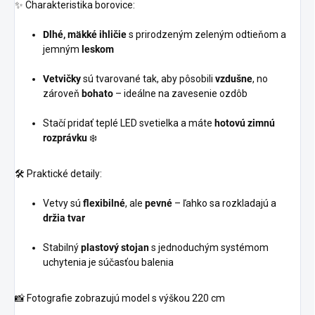
✨ Charakteristika borovice:
Dlhé, mäkké ihličie
s prirodzeným zeleným odtieňom a
jemným
leskom
Vetvičky
sú tvarované tak, aby pôsobili
vzdušne
, no
zároveň
bohato
– ideálne na zavesenie ozdôb
Stačí pridať teplé LED svetielka a máte
hotovú zimnú
rozprávku
❄️
🛠️ Praktické detaily:
Vetvy sú
flexibilné
, ale
pevné
– ľahko sa rozkladajú a
držia tvar
Stabilný
plastový stojan
s jednoduchým systémom
uchytenia je súčasťou balenia
📸 Fotografie zobrazujú model s výškou 220 cm