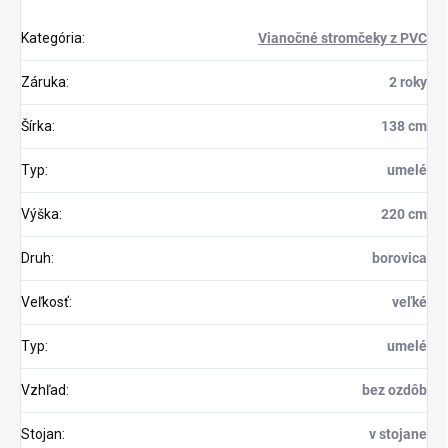
Kategória
:
Vianočné stromčeky z PVC
Záruka
:
2 roky
Šírka
:
138 cm
Typ
:
umelé
Výška
:
220 cm
Druh
:
borovica
Veľkosť
:
veľké
Typ
:
umelé
Vzhľad
:
bez ozdôb
Stojan
:
v stojane