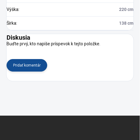
Výška
:
220 cm
Šírka
:
138 cm
Diskusia
Buďte prvý, kto napíše príspevok k tejto položke.
Pridať komentár
Z
á
p
ä