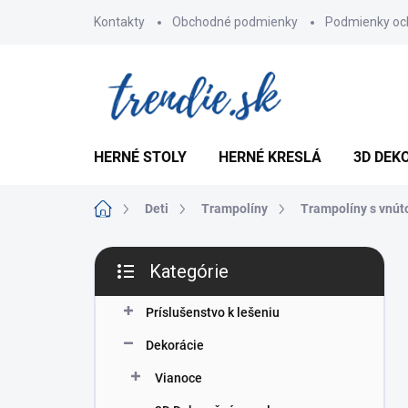
Prejsť
Kontakty
Obchodné podmienky
Podmienky oc
na
obsah
HERNÉ STOLY
HERNÉ KRESLÁ
3D DEK
Domov
Deti
Trampolíny
Trampolíny s vnút
B
Kategórie
o
Preskočiť
č
kategórie
n
Príslušenstvo k lešeniu
ý
Dekorácie
p
a
Vianoce
n