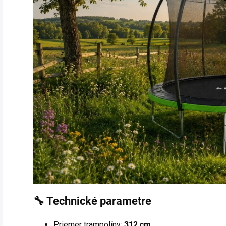
🔧 Technické parametre
Priemer trampolíny:
312 cm