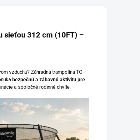
u sieťou 312 cm (10FT) –
tvom vzduchu? Záhradná trampolína TO-
Ponúka
bezpečnú a zábavnú aktivitu pre
inácie a spoločné rodinné chvíle.