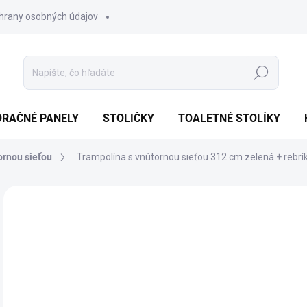
hrany osobných údajov
Hľadať
ORAČNÉ PANELY
STOLIČKY
TOALETNÉ STOLÍKY
ornou sieťou
Trampolína s vnútornou sieťou 312 cm zelená + rebrí
Neohodnotené
Podrobnosti hodnotenia
ZNAČKA
AKCIA
NOVINKA
TIP
€
Jedn
SK
cena