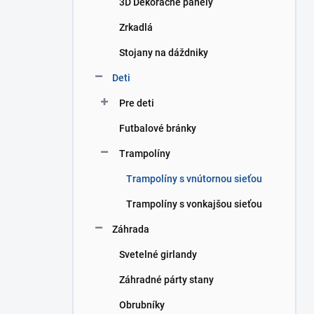
3D Dekoračné panely
e
l
Zrkadlá
Stojany na dáždniky
Deti
Pre deti
Futbalové bránky
Trampolíny
Trampolíny s vnútornou sieťou
Trampolíny s vonkajšou sieťou
Záhrada
Svetelné girlandy
Záhradné párty stany
Obrubníky