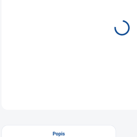
🏡✨
och
pre 
vys
siln
prak
DETA
Popis