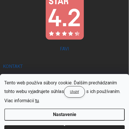
FAVI
KONTAKT
info
@
trendie.sk
Tento web používa súbory cookie. Ďalším prechádzaním
0902 521 357 | PON - PIA 8:00 - 16:00
tohto webu vyjadrujete súhlas
s ich používaním.
Uložiť
0902 521 357 | PON - PIA 8:00 - 16:00
Viac informácií
tu
.
Nastavenie
Copyright 2026
TRENDIE.SK
. Všetky práva vyhradené.
Upraviť nastavenie