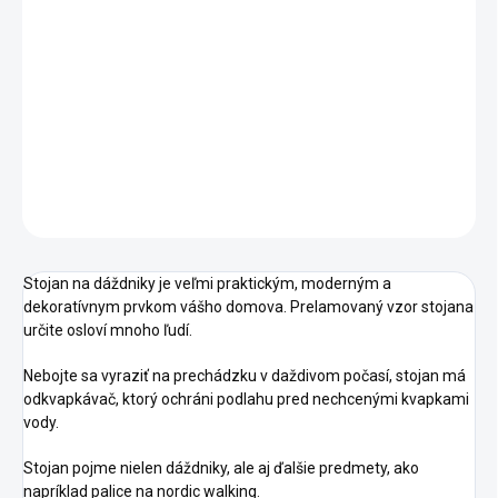
−
+
Pridať do košíka
Držiak na dáždniky perfektne uskladní dáždniky vo vašej
domácnosti, suché aj mokré.
DETAILNÉ INFORMÁCIE
OPÝTAŤ SA
Stojan na dáždniky je veľmi praktickým, moderným a
dekoratívnym prvkom vášho domova. Prelamovaný vzor stojana
určite osloví mnoho ľudí.
Nebojte sa vyraziť na prechádzku v daždivom počasí, stojan má
odkvapkávač, ktorý ochráni podlahu pred nechcenými kvapkami
vody.
Stojan pojme nielen dáždniky, ale aj ďalšie predmety, ako
napríklad palice na nordic walking.