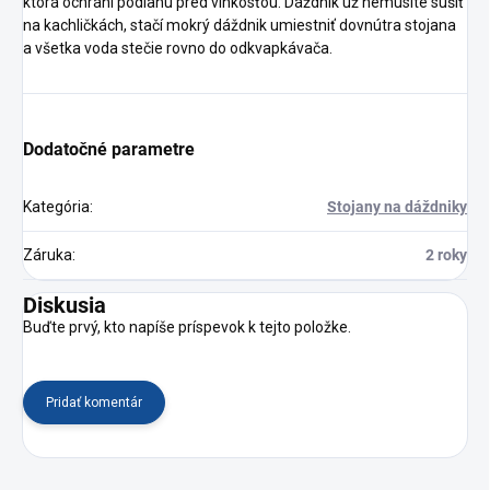
ktorá ochráni podlahu pred vlhkosťou. Dáždnik už nemusíte sušiť
na kachličkách, stačí mokrý dáždnik umiestniť dovnútra stojana
a všetka voda stečie rovno do odkvapkávača.
Dodatočné parametre
Kategória
:
Stojany na dáždniky
Záruka
:
2 roky
Diskusia
Buďte prvý, kto napíše príspevok k tejto položke.
Pridať komentár