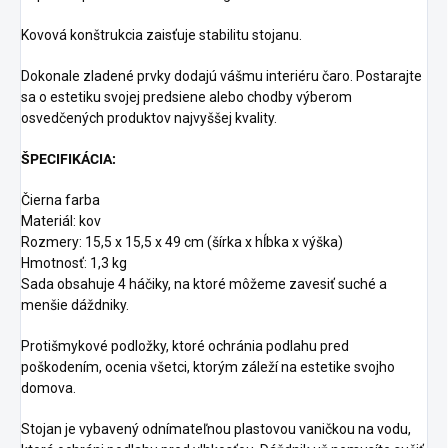
Kovová konštrukcia zaisťuje stabilitu stojanu.
Dokonale zladené prvky dodajú vášmu interiéru čaro. Postarajte
sa o estetiku svojej predsiene alebo chodby výberom
osvedčených produktov najvyššej kvality.
ŠPECIFIKÁCIA:
Čierna farba
Materiál: kov
Rozmery: 15,5 x 15,5 x 49 cm (šírka x hĺbka x výška)
Hmotnosť: 1,3 kg
Sada obsahuje 4 háčiky, na ktoré môžeme zavesiť suché a
menšie dáždniky.
Protišmykové podložky, ktoré ochránia podlahu pred
poškodením, ocenia všetci, ktorým záleží na estetike svojho
domova.
Stojan je vybavený odnímateľnou plastovou vaničkou na vodu,