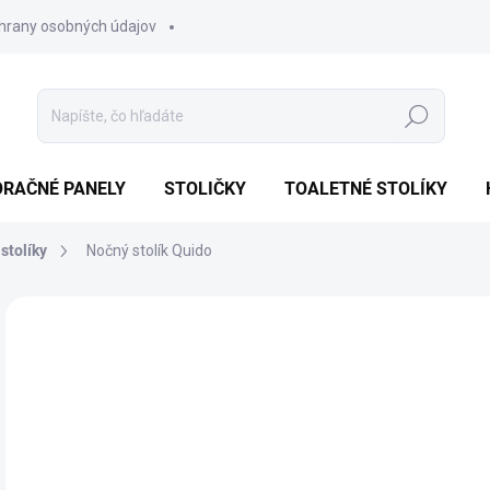
hrany osobných údajov
Hľadať
ORAČNÉ PANELY
STOLIČKY
TOALETNÉ STOLÍKY
stolíky
Nočný stolík Quido
3 hodnotenia
Podrobnosti hodnotenia
ZNAČKA:
T
AKCIA
TIP
€
Jedn
SKL
cena