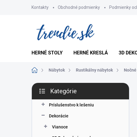
Prejsť
Kontakty
Obchodné podmienky
Podmienky oc
na
obsah
HERNÉ STOLY
HERNÉ KRESLÁ
3D DEK
Domov
Nábytok
Rustikálny nábytok
Nočné 
B
Kategórie
o
Preskočiť
č
kategórie
n
Príslušenstvo k lešeniu
ý
Dekorácie
p
a
Vianoce
n