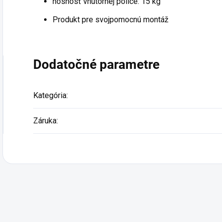
nosnosť vnútornej police: 15 kg
Produkt pre svojpomocnú montáž
Dodatočné parametre
Kategória
:
Záruka
: