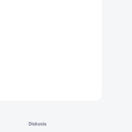
−
+
Pridať do košíka
ý stolík v rustikálnom štýle.
ILNÉ INFORMÁCIE
OPÝTAŤ SA
Diskusia