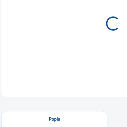
Nočn
DETA
Popis