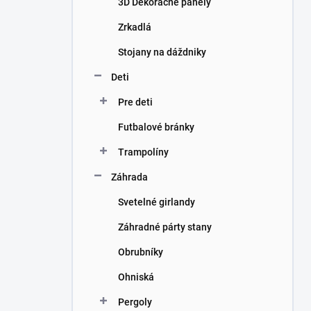
3D Dekoračné panely
e
l
Zrkadlá
Stojany na dáždniky
Deti
Pre deti
Futbalové bránky
Trampolíny
Záhrada
Svetelné girlandy
Záhradné párty stany
Obrubníky
Ohniská
Pergoly