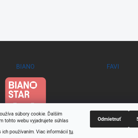
BIANO
FAVI
oužíva súbory cookie. Ďalším
Odmietnuť
m tohto webu vyjadrujete súhlas
 ich používaním. Viac informácií
tu
.