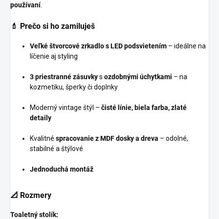
používaní
.
💄 Prečo si ho zamiluješ
Veľké štvorcové zrkadlo s LED podsvietením
– ideálne na
líčenie aj styling
3 priestranné zásuvky
s
ozdobnými úchytkami
– na
kozmetiku, šperky či doplnky
Moderný vintage štýl –
čisté línie, biela farba, zlaté
detaily
Kvalitné
spracovanie z MDF dosky a dreva
– odolné,
stabilné a štýlové
Jednoduchá montáž
📐 Rozmery
Toaletný stolík: