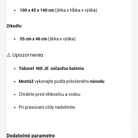
100 x 45 x 140 cm
(šírka x hĺbka x výška)
Zrkadlo:
55 cm x 46 cm
(šírka x výška)
⚠️ Upozornenia
Taburet NIE JE súčasťou balenia
Montáž
vykonajte podľa priloženého
návodu
Chráňte pred vlhkosťou a vodou
Pri presúvaní vždy nadvihnite
Dodatočné parametre