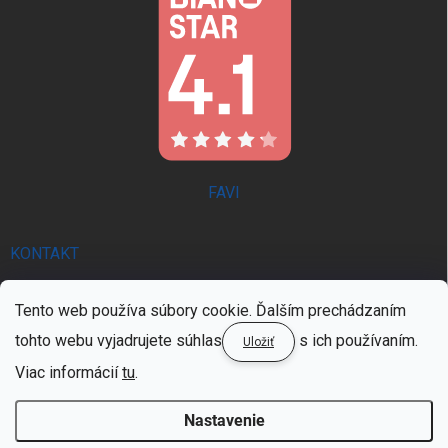
FAVI
KONTAKT
info
@
trendie.sk
Tento web používa súbory cookie. Ďalším prechádzaním
0902 521 357 | PON - PIA 8:00 - 16:00
tohto webu vyjadrujete súhlas
s ich používaním.
Uložiť
0902 521 357 | PON - PIA 8:00 - 16:00
Viac informácií
tu
.
Nastavenie