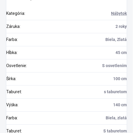
Kategória
:
Nábytok
Záruka
:
2 roky
Farba
:
Biela, Zlatá
Hĺbka
:
45 cm
Osvetlenie
:
S osvetlením
Šírka
:
100 cm
Taburet
:
s taburetom
Výška
:
140 cm
Farba
:
Biela, zlatá
Taburet
:
S taburetom