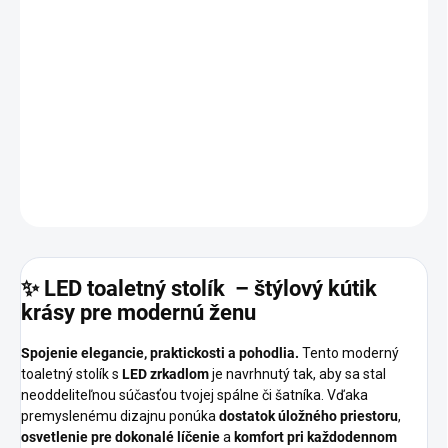
−
+
Pridať do košíka
🌟 Vytvor si vlastné
makeup štúdio
doma – s
LED zrkadlom
,
zlatými detailmi
a
praktickým úložným priestorom.
Tento
toaletný stolík ti poskytne všetko, po čom tvoje
túži.
DETAILNÉ INFORMÁCIE
OPÝTAŤ SA
✨ LED toaletný stolík – štýlový kútik
krásy pre modernú ženu
Spojenie elegancie, praktickosti a pohodlia.
Tento moderný
toaletný stolík s
LED zrkadlom
je navrhnutý tak, aby sa stal
neoddeliteľnou súčasťou tvojej spálne či šatníka. Vďaka
premyslenému dizajnu ponúka
dostatok úložného priestoru
,
osvetlenie pre dokonalé líčenie
a
komfort pri každodennom