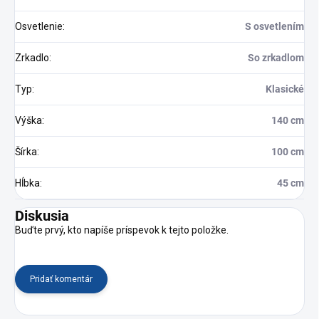
Osvetlenie
:
S osvetlením
Zrkadlo
:
So zrkadlom
Typ
:
Klasické
Výška
:
140 cm
Šírka
:
100 cm
Hĺbka
:
45 cm
Diskusia
Buďte prvý, kto napíše príspevok k tejto položke.
Pridať komentár