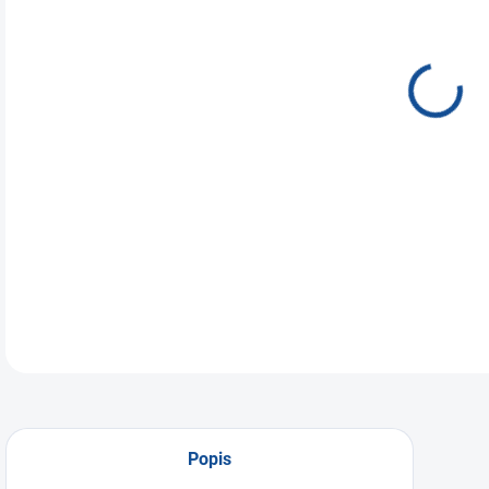
🤍
E
zrk
jemn
šper
sedá
Mode
tvoj
DETA
Popis