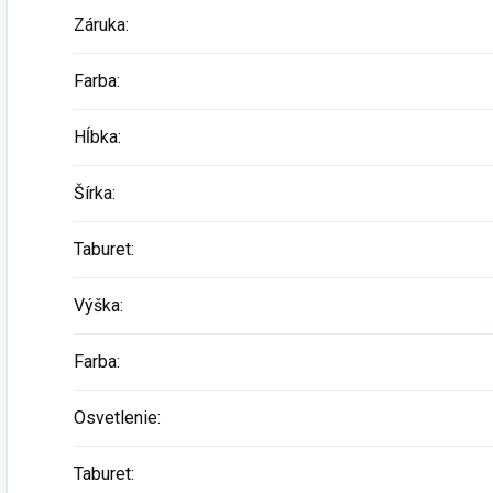
Záruka
:
Farba
:
Hĺbka
:
Šírka
:
Taburet
:
Výška
:
Farba
:
Osvetlenie
:
Taburet
: