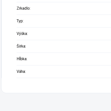
Zrkadlo
:
Typ
:
Výška
:
Šírka
:
Hĺbka
:
Váha
: