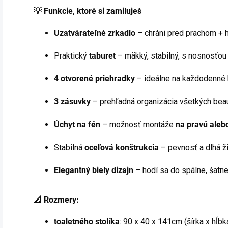
💡 Funkcie, ktoré si zamiluješ
Uzatvárateľné zrkadlo
– chráni pred prachom + h
Praktický
taburet
– mäkký, stabilný, s nosnosťo
4 otvorené priehradky
– ideálne na každodenné
3 zásuvky
– prehľadná organizácia všetkých bea
Úchyt na fén
– možnosť montáže
na pravú aleb
Stabilná
oceľová konštrukcia
– pevnosť a dlhá ž
Elegantný biely dizajn
– hodí sa do spálne, šatne
📐 Rozmery:
toaletného stolíka
: 90 x 40 x 141cm (šírka x hĺbk