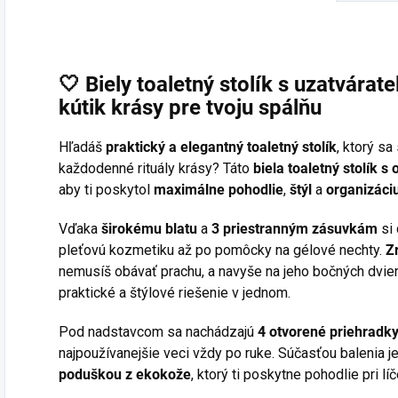
🤍
Biely toaletný stolík
s
uzatvárat
kútik
krásy
pre
tvoju
spálňu
Hľadáš
praktický a elegantný toaletný stolík
, ktorý s
každodenné rituály krásy? Táto
biela toaletný stolík 
aby ti poskytol
maximálne pohodlie
,
štýl
a
organizáci
Vďaka
širokému blatu
a
3 priestranným zásuvkám
si 
pleťovú kozmetiku až po pomôcky na gélové nechty.
Z
nemusíš obávať prachu, a navyše na jeho bočných dvie
praktické a štýlové riešenie v jednom.
Pod nadstavcom sa nachádzajú
4 otvorené priehradk
najpoužívanejšie veci vždy po ruke. Súčasťou balenia je
poduškou z ekokože
, ktorý ti poskytne pohodlie pri lí