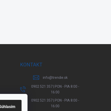
KONTAKT
info
@
trendie.sk
0902 521 357 | PON - PIA 8:00 -
16:00
0902 521 357 | PON - PIA 8:00 -
16:00
Súhlasím