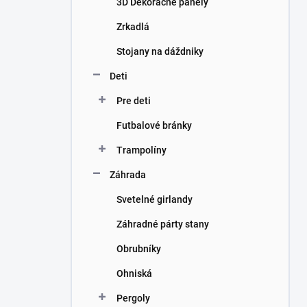
3D Dekoračné panely
e
l
Zrkadlá
Stojany na dáždniky
Deti
Pre deti
Futbalové bránky
Trampolíny
Záhrada
Svetelné girlandy
Záhradné párty stany
Obrubníky
Ohniská
Pergoly