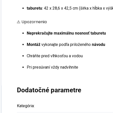
taburetu
:
42 x 28,6 x 42,5 cm (šírka x hĺbka x výš
⚠️ Upozornenia
Neprekračujte maximálnu nosnosť taburetu
Montáž
vykonajte podľa priloženého
návodu
Chráňte pred vlhkosťou a vodou
Pri presúvaní vždy nadvihnite
Dodatočné parametre
Kategória
: