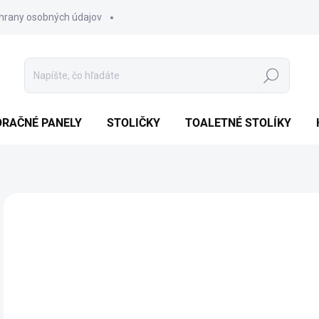
hrany osobných údajov
Hľadať
ORAČNÉ PANELY
STOLIČKY
TOALETNÉ STOLÍKY
1 hodnotenie
Podrobnosti hodnotenia
AKCIA
NOVINKA
TIP
€
Jedn
SKL
cena