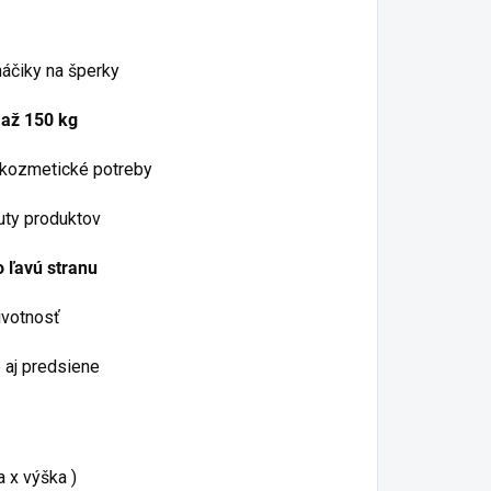
áčiky na šperky
u
až 150 kg
 kozmetické potreby
uty produktov
o ľavú stranu
ivotnosť
 aj predsiene
a x výška )