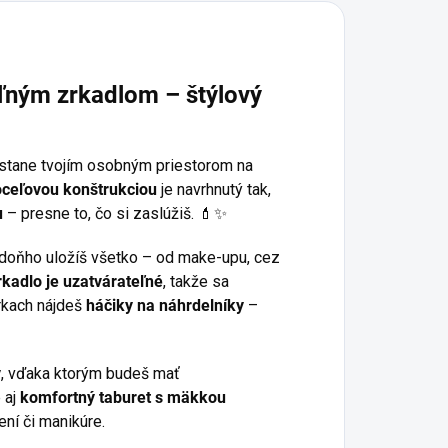
eľným
zrkadlom
–
štýlový
a stane tvojím osobným priestorom na
s oceľovou konštrukciou
je navrhnutý tak,
u
– presne to, čo si zaslúžiš. 💄✨
doňho uložíš všetko – od make-upu, cez
rkadlo je uzatvárateľné
, takže sa
rkach nájdeš
háčiky na náhrdelníky
–
y
, vďaka ktorým budeš mať
 aj
komfortný taburet s mäkkou
čení či manikúre.