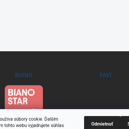
BIANO
FAVI
oužíva súbory cookie. Ďalším
Odmietnuť
m tohto webu vyjadrujete súhlas