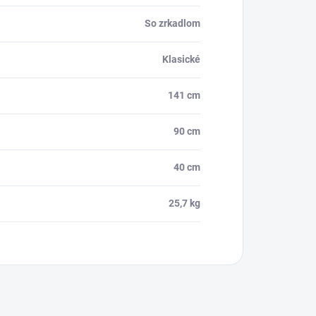
So zrkadlom
Klasické
141 cm
90 cm
40 cm
25,7 kg