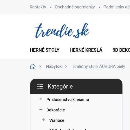
Prejsť
Kontakty
Obchodné podmienky
Podmienky oc
na
obsah
HERNÉ STOLY
HERNÉ KRESLÁ
3D DEK
Domov
Nábytok
Toaletný stolík AURORA biely
B
Kategórie
o
Preskočiť
č
kategórie
n
Príslušenstvo k lešeniu
ý
Dekorácie
p
a
Vianoce
n