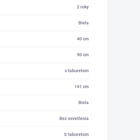
2 roky
Biela
40 cm
90 cm
s taburetom
141 cm
Biela
Bez osvetlenia
S taburetom