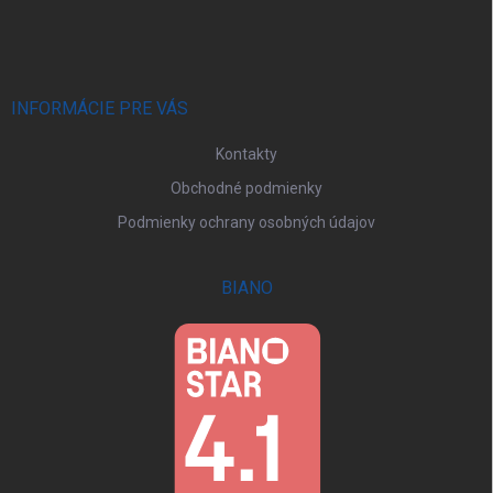
á
p
ä
t
i
INFORMÁCIE PRE VÁS
e
Kontakty
Obchodné podmienky
Podmienky ochrany osobných údajov
BIANO