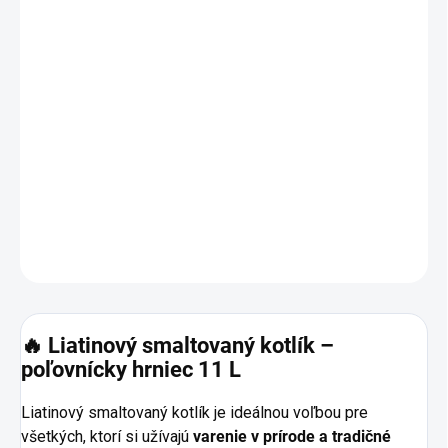
🔥 Liatinové kotlíky sú ideálnou voľbou pre všetkých, ktorí radi
varia vonku.
Skvele sa hodia na stretnutia s rodinou a priateľmi. Vynikajú
masívnou konštrukciou, vysokou odolnosťou a rovnomerným
rozložením tepla
, vďaka čomu jedlo zostáva dlhšie horúce a má
plnú chuť.
DETAILNÉ INFORMÁCIE
OPÝTAŤ SA
🔥 Liatinový smaltovaný kotlík –
poľovnícky hrniec 11 L
Liatinový smaltovaný kotlík je ideálnou voľbou pre
všetkých, ktorí si užívajú
varenie v prírode a tradičné