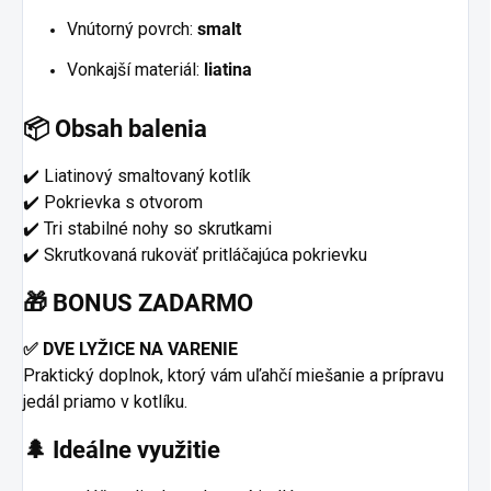
Vnútorný povrch:
smalt
Vonkajší materiál:
liatina
📦 Obsah balenia
✔️ Liatinový smaltovaný kotlík
✔️ Pokrievka s otvorom
✔️ Tri stabilné nohy so skrutkami
✔️ Skrutkovaná rukoväť pritláčajúca pokrievku
🎁 BONUS ZADARMO
✅ DVE LYŽICE NA VARENIE
Praktický doplnok, ktorý vám uľahčí miešanie a prípravu
jedál priamo v kotlíku.
🌲 Ideálne využitie