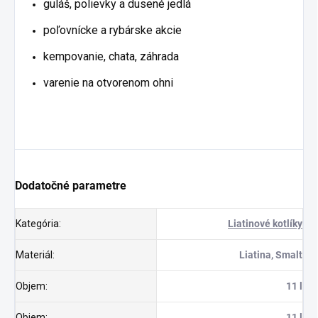
guláš, polievky a dusené jedlá
poľovnícke a rybárske akcie
kempovanie, chata, záhrada
varenie na otvorenom ohni
Dodatočné parametre
Kategória
:
Liatinové kotlíky
Materiál
:
Liatina, Smalt
Objem
:
11 l
Objem
:
11 l