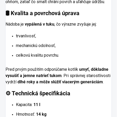
ohňom, zatiaľ čo smalt chráni povrch a uľahčuje údržbu.
🛢️ Kvalita a povrchová úprava
Nádoba je
vypálená v tuku
, čo výrazne zvyšuje jej:
trvanlivosť,
mechanickú odolnosť,
celkovú kvalitu povrchu.
Pred prvým použitím odporúčame kotlík
umyť, dôkladne
vysušiť a jemne natrieť tukom
. Pri správnej starostlivosti
vydrží
dlhé roky a môže slúžiť viacerým generáciám
.
⚙️ Technická špecifikácia
Kapacita:
11 l
Hmotnosť:
14 kg