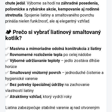
chute jedál
. Výborne sa hodí na
záhradné posedenia,
poľovnícke a rybárske akcie, kempovanie aj rodinné
stretnutia
. Spojenie liatiny a smaltovaného povrchu
prináša nielen funkčnosť, ale aj elegantný vzhľad.
🏕️ Prečo si vybrať liatinový smaltovaný
kotlík?
✅
Masívna a mimoriadne odolná konštrukcia z liatiny
✅
Rovnomerné rozloženie tepla
po celej nádobe
✅
Výborné udržiavanie teploty
– jedlo zostáva dlhšie
horúce
✅
Smaltovaný vnútorný povrch
– jednoduché čistenie a
hygienické varenie
✅
Bez potreby špeciálnej údržby
na zachovanie
vlastností liatiny
✅
Atraktívny vzhľad
, ktorý vydrží roky
Liatina zabezpečuje stabilné varenie aj nad otvoreným