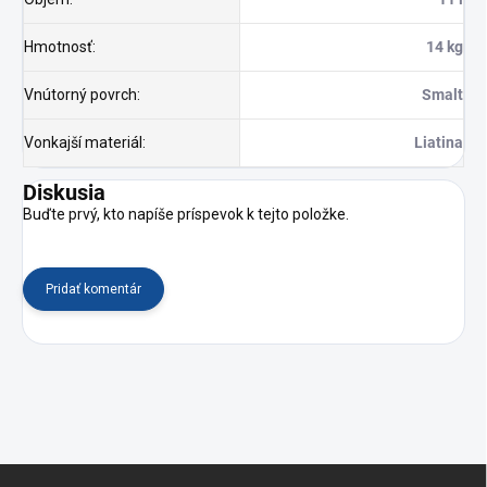
Hmotnosť
:
14 kg
Vnútorný povrch
:
Smalt
Vonkajší materiál
:
Liatina
Diskusia
Buďte prvý, kto napíše príspevok k tejto položke.
Pridať komentár
Z