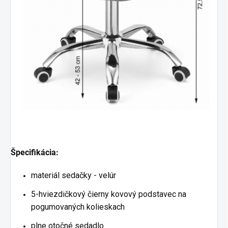
Špecifikácia:
materiál sedačky - velúr
5-hviezdičkový čierny kovový podstavec na
pogumovaných
kolieskach
plne otočné sedadlo