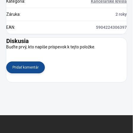
Kategória
:
Kancelárske kreslá
Záruka
:
2 roky
EAN
:
5904224306397
Diskusia
Buďte prvý, kto napíše príspevok k tejto položke.
Pridať komentár
Z
á
p