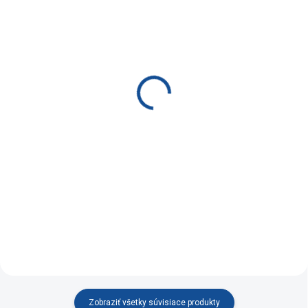
SKLADOM
MOMENTÁLNE NEDOSTUPNÉ
(1 KS)
Otočné kreslo z eko kože
Otočné kreslo Boston
California biele
čierne
€42,90
€59
Do košíka
Do košíka
Otočné kreslo z eko kože s
Otočné kreslo s
nadčasovým dizajnom v
kombinácii s dokonalou
nadčasovým dizajnom v
ergonómiou
kombinácii s dokonalou
ergonómiou.
Zobraziť všetky súvisiace produkty