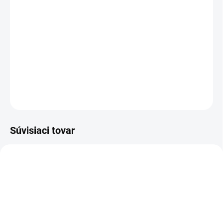
cena:
−
+
Pridať do košíka
Moderný obdĺžnikový stôl vo farbe dub sonoma s bielymi nohami
DETAILNÉ INFORMÁCIE
OPÝTAŤ SA
Súvisiaci tovar
NOVINKA
AKCIA
AKCIA
TIP
TIP