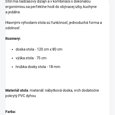
Stôl má nadčasový dizajn a v kombinácii s dokonalou
ergonómiou sa perfektne hodí do obývacej izby, kuchyne
a jedálne.
Hlavnými výhodami stola sú funkčnosť, jednoduchá forma a
odolnosť .
Rozmery:
doska stola - 120 cm x 80 cm
výška stola - 75 cm
hrúbka dosky stola - 18 mm
Materiál stola
: materiál: nábytková doska, vrch dodatočne
pokrytý PVC dyhou
Farba: