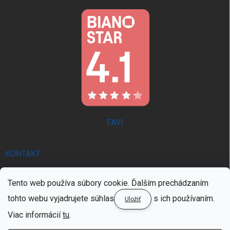
FAVI
KONTAKT
info
@
trendie.sk
Tento web používa súbory cookie. Ďalším prechádzaním
0902 521 357 | PON - PIA 8:00 - 16:00
tohto webu vyjadrujete súhlas
s ich používaním.
Uložiť
0902 521 357 | PON - PIA 8:00 - 16:00
Viac informácií
tu
.