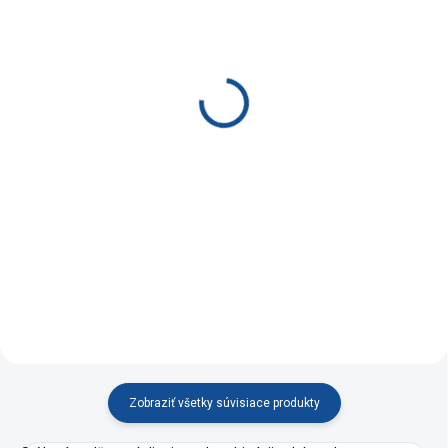
MOMENTÁLNE NEDOSTUPNÉ
SKLADOM DO 5 DNÍ
Jedálenský stôl VALDI
Stôl okrúhly v
120x80 dub sonoma
rustikálnom štýle 80 cm
€99
€99,90
Detail
Do košíka
Moderný obdĺžnikový stôl vo
Jedálenský stôl v
farbe dub sonoma.
rustikálnom štýle.
Zobraziť všetky súvisiace produkty