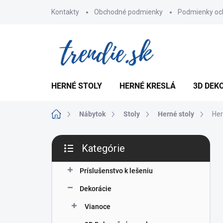
Prejsť
Kontakty
Obchodné podmienky
Podmienky oc
na
obsah
HERNÉ STOLY
HERNÉ KRESLÁ
3D DEK
Domov
Nábytok
Stoly
Herné stoly
Her
B
Kategórie
o
Preskočiť
č
kategórie
n
Príslušenstvo k lešeniu
ý
Dekorácie
p
a
Vianoce
n