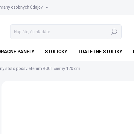
hrany osobných údajov
Hľadať
ORAČNÉ PANELY
STOLIČKY
TOALETNÉ STOLÍKY
ný stôl s podsvietením BG01 čierny 120 cm
1 hodnotenie
Podrobnosti hodnotenia
AKCIA
NOVINKA
TIP
€9
Jedn
SK
cena