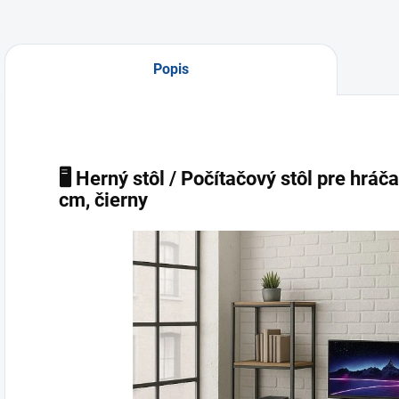
Popis
🖥️ Herný stôl / Počítačový stôl pre hr
cm, čierny