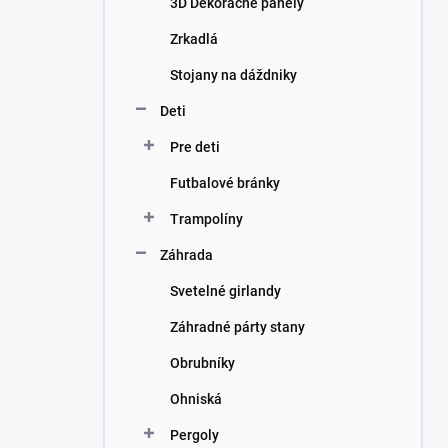
3D Dekoračné panely
e
l
Zrkadlá
Stojany na dáždniky
Deti
Pre deti
Futbalové bránky
Trampolíny
Záhrada
Svetelné girlandy
Záhradné párty stany
Obrubníky
Ohniská
Pergoly