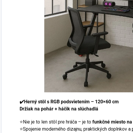
✔️Herný stôl s RGB podsvietením – 120×60 cm
Držiak na pohár + háčik na slúchadlá
⭐Nie je to len stôl pre hráča – je to
funkčné miesto na 
⭐Spojenie moderného dizajnu, praktických doplnkov a p