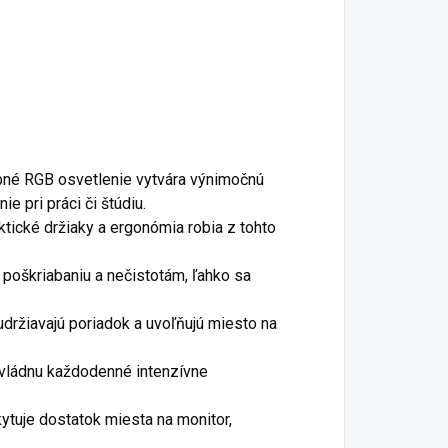
bné RGB osvetlenie vytvára výnimočnú
ie pri práci či štúdiu.
tické držiaky a ergonómia robia z tohto
 poškriabaniu a nečistotám, ľahko sa
udržiavajú poriadok a uvoľňujú miesto na
vládnu každodenné intenzívne
tuje dostatok miesta na monitor,