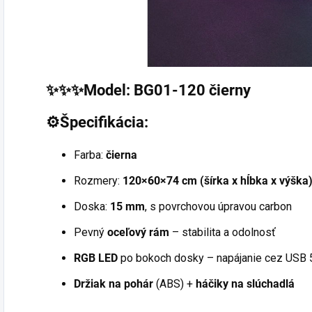
✨✨✨Model: BG01-120 čierny
⚙️Špecifikácia:
Farba:
čierna
Rozmery:
120×60×74 cm (šírka x hĺbka x výška
Doska:
15 mm
, s povrchovou úpravou carbon
Pevný
oceľový rám
– stabilita a odolnosť
RGB LED
po bokoch dosky – napájanie cez USB 5
Držiak na pohár
(ABS) +
háčiky na slúchadlá