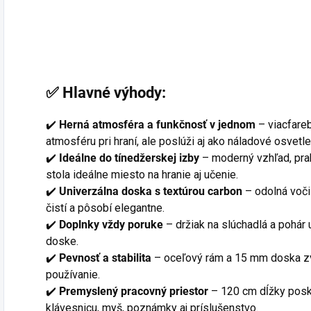
✅ Hlavné výhody:
✔️
Herná atmosféra a funkčnosť v jednom
– viacfare
atmosféru pri hraní, ale poslúži aj ako náladové osvetlen
✔️
Ideálne do tínedžerskej izby
– moderný vzhľad, prak
stola ideálne miesto na hranie aj učenie.
✔️
Univerzálna doska s textúrou carbon
– odolná voči
čistí a pôsobí elegantne.
✔️
Doplnky vždy poruke
– držiak na slúchadlá a pohár 
doske.
✔️
Pevnosť a stabilita
– oceľový rám a 15 mm doska z
používanie.
✔️
Premyslený pracovný priestor
– 120 cm dĺžky posky
klávesnicu, myš, poznámky aj príslušenstvo.