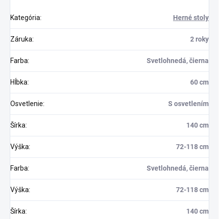
Kategória
:
Herné stoly
Záruka
:
2 roky
Farba
:
Svetlohnedá, čierna
Hĺbka
:
60 cm
Osvetlenie
:
S osvetlením
Šírka
:
140 cm
Výška
:
72-118 cm
Farba
:
Svetlohnedá, čierna
Výška
:
72-118 cm
Šírka
:
140 cm