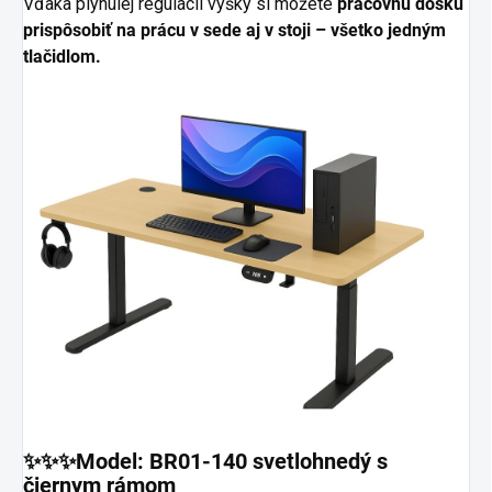
Vďaka plynulej regulácii výšky si môžete
pracovnú dosku
prispôsobiť na prácu v sede aj v stoji – všetko jedným
tlačidlom.
✨✨✨Model: BR01-140 svetlohnedý s
čiernym rámom