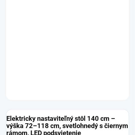
−
+
Pridať do košíka
Elegantný
a
funkčný
stôl s
elektrickou reguláciou výšky
(72–117 cm),
kvalitnou
jednoliatou doskou
a
LED
podsvieteným ovládacím panelom.
Vďaka
tichému
motoru
,
priechodkám na káble
,
držiaku na slúchadlá a
nápoj
, ako aj
nastaviteľným nožičkám
, ponúka
maximálnu
ergonómiu
a
poriadok
. Ideálny pre
hráčov, študentov aj
home office
– spoľahlivý partner pre každodenné výzvy.
DETAILNÉ INFORMÁCIE
OPÝTAŤ SA
Elektricky nastaviteľný stôl 140 cm –
výška 72–118 cm, svetlohnedý s čiernym
rámom, LED podsvietenie