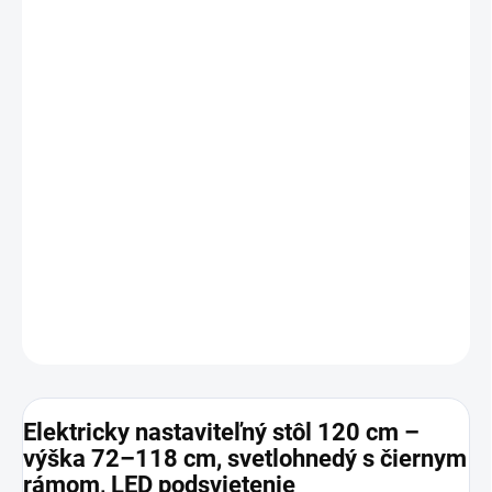
−
+
Pridať do košíka
Elegantný
a
funkčný
stôl s
elektrickou reguláciou výšky
(72–117 cm),
kvalitnou
jednoliatou doskou
a
LED
podsvieteným ovládacím panelom.
Vďaka
tichému
motoru
,
priechodkám na káble
,
držiaku na slúchadlá a
nápoj
, ako aj
nastaviteľným nožičkám
, ponúka
maximálnu
ergonómiu
a
poriadok
. Ideálny pre
hráčov, študentov aj
home office
– spoľahlivý partner pre každodenné výzvy.
DETAILNÉ INFORMÁCIE
OPÝTAŤ SA
Elektricky nastaviteľný stôl 120 cm –
výška 72–118 cm, svetlohnedý s čiernym
rámom, LED podsvietenie