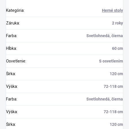
Kategória
:
Herné stoly
Záruka
:
2 roky
Farba
:
Svetlohnedá, čierna
Hĺbka
:
60 cm
Osvetlenie
:
S osvetlením
Šírka
:
120 cm
Výška
:
72-118 cm
Farba
:
Svetlohnedá, čierna
Výška
:
72-118 cm
Šírka
:
120 cm