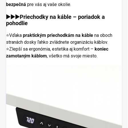
bezpečná
pre vás aj vaše okolie.
▶️▶️▶️Priechodky na káble – poriadok a
pohodlie
⭐Vďaka
praktickým priechodkám na káble
na oboch
stranách dosky ľahko zvládnete organizáciu káblov.
⭐Zlepší sa ergonómia, estetika aj komfort –
koniec
zamotaným káblom
, všetko má svoje miesto.