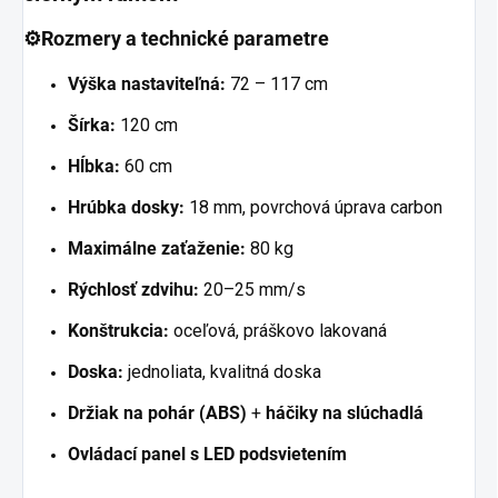
⚙️Rozmery a technické parametre
Výška nastaviteľná:
72 – 117 cm
Šírka:
120 cm
Hĺbka:
60 cm
Hrúbka dosky:
18 mm, povrchová úprava carbon
Maximálne zaťaženie:
80 kg
Rýchlosť zdvihu:
20–25 mm/s
Konštrukcia:
oceľová, práškovo lakovaná
Doska:
jednoliata, kvalitná doska
Držiak na pohár (ABS)
+
háčiky na slúchadlá
Ovládací panel s LED podsvietením