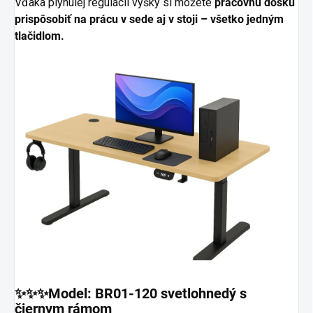
Vďaka plynulej regulácii výšky si môžete
pracovnú dosku
prispôsobiť na prácu v sede aj v stoji – všetko jedným
tlačidlom.
✨✨✨Model: BR01-120 svetlohnedý s
čiernym rámom