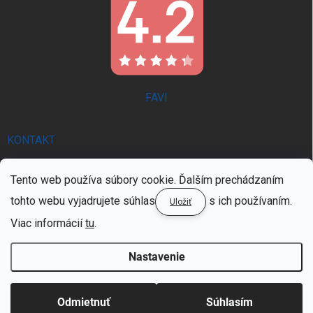
FAVI
KONTAKT
info
@
trendie.sk
Tento web používa súbory cookie. Ďalším prechádzaním
0902 521 357 | PON - PIA 8:00 - 16:00
tohto webu vyjadrujete súhlas
s ich používaním.
Uložiť
0902 521 357 | PON - PIA 8:00 - 16:00
Viac informácií
tu
.
Nastavenie
Copyright 2026
TRENDIE.SK
. Všetky práva vyhradené.
Upraviť nastavenie
cookies
Odmietnuť
Súhlasím