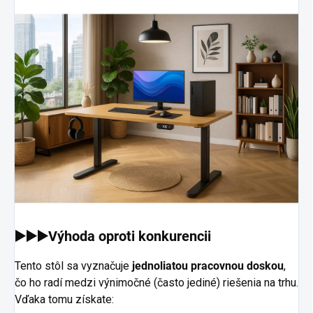
▶️▶️▶️Výhoda oproti konkurencii
Tento stôl sa vyznačuje
jednoliatou pracovnou doskou
,
čo ho radí medzi výnimočné (často jediné) riešenia na trhu.
Vďaka tomu získate: