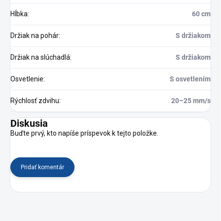
Hĺbka
:
60 cm
Držiak na pohár
:
S držiakom
Držiak na slúchadlá
:
S držiakom
Osvetlenie
:
S osvetlením
Rýchlosť zdvihu
:
20–25 mm/s
Diskusia
Buďte prvý, kto napíše príspevok k tejto položke.
Pridať komentár