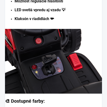
Možnosť regulácie hlasitosti
LED svetlá vpredu aj vzadu 💡
Klaksón v riadidlách 📯
🎨
Dostupné farby: