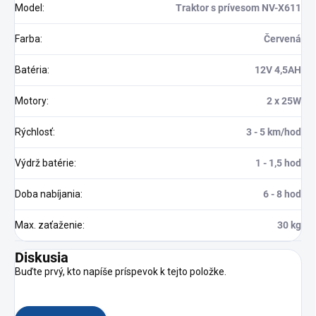
Model
:
Traktor s prívesom NV-X611
Farba
:
Červená
Batéria
:
12V 4,5AH
Motory
:
2 x 25W
Rýchlosť
:
3 - 5 km/hod
Výdrž batérie
:
1 - 1,5 hod
Doba nabíjania
:
6 - 8 hod
Max. zaťaženie
:
30 kg
Diskusia
Buďte prvý, kto napíše príspevok k tejto položke.