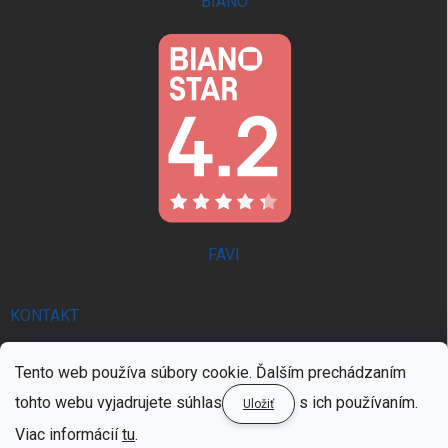
BIANO
FAVI
KONTAKT
info
@
trendie.sk
Tento web používa súbory cookie. Ďalším prechádzaním
0902 521 357 | PON - PIA 8:00 - 16:00
tohto webu vyjadrujete súhlas
s ich používaním.
Uložiť
0902 521 357 | PON - PIA 8:00 - 16:00
Viac informácií
tu
.