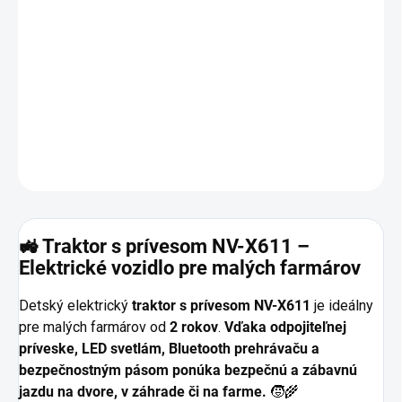
🚜
Traktor s prívesom NV-X611 – Elektrické vozidlo pre deti
Zábavný a bezpečný
traktor s prívesom NV-X611
je
ideálny pre
deti od 2 rokov. Vďaka LED svetlám, Bluetooth prehrávaču a
odpojiteľnej príveske si deti užijú množstvo zábavy na dvore či v
záhrade. Dostupný v krásnych farbách 💙💚❤️
.
DETAILNÉ INFORMÁCIE
OPÝTAŤ SA
🚜
Traktor s prívesom NV-X611 –
Elektrické vozidlo pre malých farmárov
Detský elektrický
traktor s prívesom NV-X611
je ideálny
pre malých farmárov od
2 rokov
.
Vďaka odpojiteľnej
príveske, LED svetlám, Bluetooth prehrávaču a
bezpečnostným pásom ponúka bezpečnú a zábavnú
jazdu na dvore, v záhrade či na farme.
🧒🌾