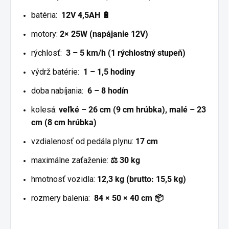
batéria:
12V 4,5AH 🔋
motory:
2× 25W (napájanie 12V)
rýchlosť:
3 – 5 km/h (1 rýchlostný stupeň)
výdrž batérie:
1 – 1,5 hodiny
doba nabíjania:
6 – 8 hodín
kolesá:
veľké – 26 cm (9 cm hrúbka), malé – 23
cm (8 cm hrúbka)
vzdialenosť od pedála plynu:
17 cm
maximálne zaťaženie:
⚖️ 30 kg
hmotnosť vozidla:
12,3 kg (brutto: 15,5 kg)
rozmery balenia:
84 × 50 × 40 cm 📦