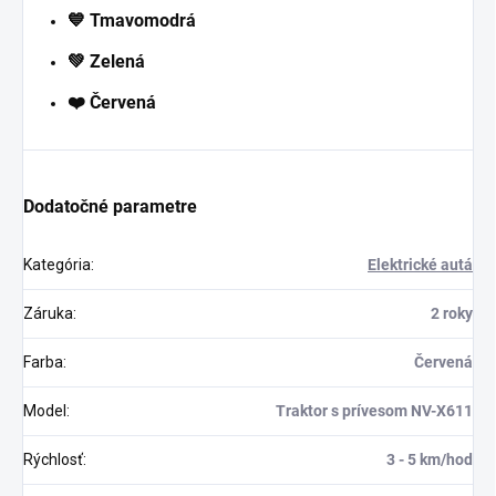
💙 Tmavomodrá
💚 Zelená
❤️ Červená
Dodatočné parametre
Kategória
:
Elektrické autá
Záruka
:
2 roky
Farba
:
Červená
Model
:
Traktor s prívesom NV-X611
Rýchlosť
:
3 - 5 km/hod