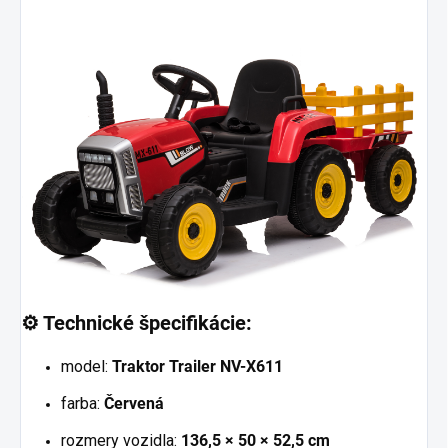
⚙️
Technické špecifikácie:
model:
Traktor Trailer NV-X611
farba:
Červená
rozmery vozidla:
136,5 × 50 × 52,5 cm