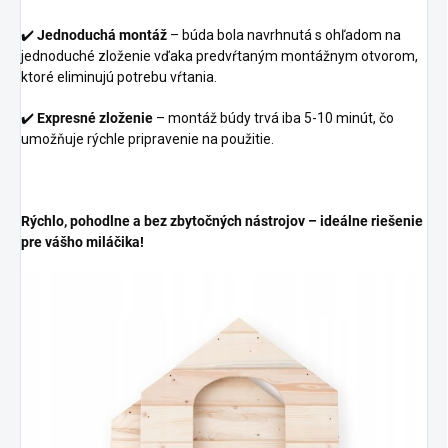
✔️
Jednoduchá montáž
– búda bola navrhnutá s ohľadom na
jednoduché zloženie vďaka predvŕtaným montážnym otvorom,
ktoré eliminujú potrebu vŕtania.
✔️
Expresné zloženie
– montáž búdy trvá iba 5-10 minút, čo
umožňuje rýchle pripravenie na použitie.
Rýchlo, pohodlne a bez zbytočných nástrojov – ideálne riešenie
pre vášho miláčika!