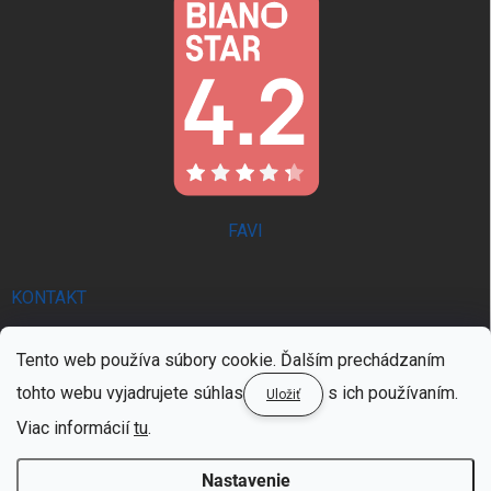
FAVI
KONTAKT
info
@
trendie.sk
Tento web používa súbory cookie. Ďalším prechádzaním
0902 521 357 | PON - PIA 8:00 - 16:00
tohto webu vyjadrujete súhlas
s ich používaním.
Uložiť
0902 521 357 | PON - PIA 8:00 - 16:00
Viac informácií
tu
.
Nastavenie