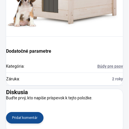
Dodatočné parametre
Kategória
:
Búdy pre psov
Záruka
:
2 roky
Diskusia
Buďte prvý, kto napíše príspevok k tejto položke.
Pridať komentár