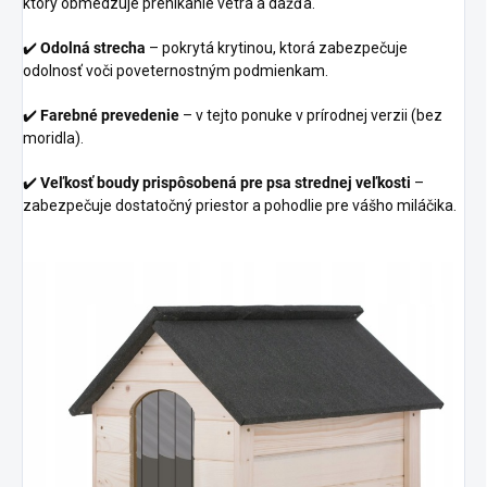
ktorý obmedzuje prenikanie vetra a dažďa.
✔️
Odolná strecha
– pokrytá krytinou, ktorá zabezpečuje
odolnosť voči poveternostným podmienkam.
✔️
Farebné prevedenie
– v tejto ponuke v prírodnej verzii (bez
moridla).
✔️
Veľkosť boudy prispôsobená pre psa strednej veľkosti
–
zabezpečuje dostatočný priestor a pohodlie pre vášho miláčika.