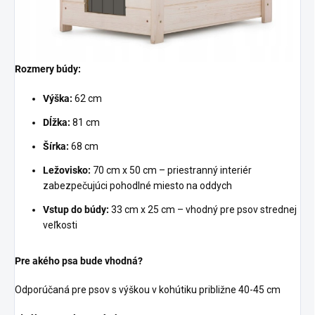
Rozmery búdy:
Výška:
62 cm
Dĺžka:
81 cm
Šírka:
68 cm
Ležovisko:
70 cm x 50 cm – priestranný interiér
zabezpečujúci pohodlné miesto na oddych
Vstup do búdy:
33 cm x 25 cm – vhodný pre psov strednej
veľkosti
Pre akého psa bude vhodná?
Odporúčaná pre psov s výškou v kohútiku približne 40-45 cm