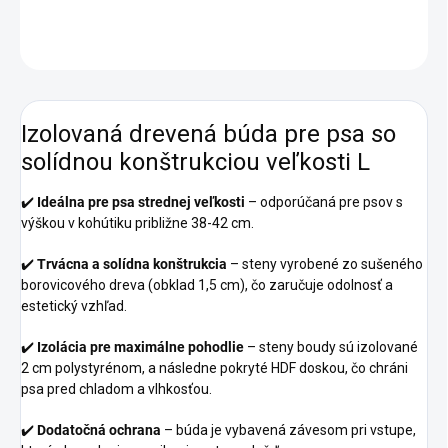
DETAILNÉ INFORMÁCIE
OPÝTAŤ SA
Izolovaná drevená búda pre psa so
solídnou konštrukciou veľkosti L
✔️
Ideálna pre psa strednej veľkosti
– odporúčaná pre psov s
výškou v kohútiku približne 38-42 cm.
✔️
Trvácna a solídna konštrukcia
– steny vyrobené zo sušeného
borovicového dreva (obklad 1,5 cm), čo zaručuje odolnosť a
estetický vzhľad.
✔️
Izolácia pre maximálne pohodlie
– steny boudy sú izolované
2 cm polystyrénom, a následne pokryté HDF doskou, čo chráni
psa pred chladom a vlhkosťou.
✔️
Dodatočná ochrana
– búda je vybavená závesom pri vstupe,